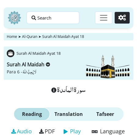
Search
Go
Home
➤
Al-Quran
➤
Surah Al Maidah Ayat 18
Surah Al Maidah Ayat 18
Surah Al Maidah
لَا یُحِبُّ اللّٰهُ
Para 6 -
سورة الماىدة
Reading
Translation
Tafseer
Audio
PDF
Play
Language