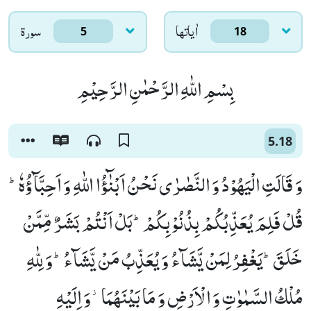
اٰياتها
سورۃ
5
18
بِسْمِ اللّٰهِ الرَّحْمٰنِ الرَّحِیْمِ
5.18
وَ قَالَتِ الْیَهُوْدُ وَ النَّصٰرٰى نَحْنُ اَبْنٰٓؤُا اللّٰهِ وَ اَحِبَّآؤُهٗؕ-
قُلْ فَلِمَ یُعَذِّبُكُمْ بِذُنُوْبِكُمْؕ-بَلْ اَنْتُمْ بَشَرٌ مِّمَّنْ
خَلَقَؕ-یَغْفِرُ لِمَنْ یَّشَآءُ وَ یُعَذِّبُ مَنْ یَّشَآءُؕ-وَ لِلّٰهِ
مُلْكُ السَّمٰوٰتِ وَ الْاَرْضِ وَ مَا بَیْنَهُمَا٘-وَ اِلَیْهِ