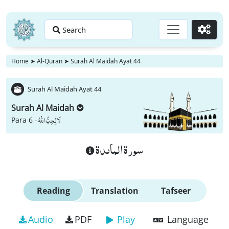
Search
Go
Home
➤
Al-Quran
➤
Surah Al Maidah Ayat 44
Surah Al Maidah Ayat 44
Surah Al Maidah
لَا یُحِبُّ اللّٰهُ
Para 6 -
سورة الماىدة
Reading
Translation
Tafseer
Audio
PDF
Play
Language