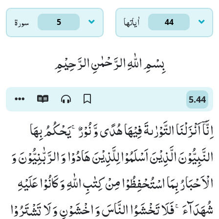
اٰياتها
سورۃ
5
44
بِسْمِ اللّٰهِ الرَّحْمٰنِ الرَّحِیْمِ
5.44
اِنَّاۤ اَنْزَلْنَا التَّوْرٰىةَ فِیْهَا هُدًى وَّ نُوْرٌۚ-یَحْكُمُ بِهَا
النَّبِیُّوْنَ الَّذِیْنَ اَسْلَمُوْا لِلَّذِیْنَ هَادُوْا وَ الرَّبّٰنِیُّوْنَ وَ
الْاَحْبَارُ بِمَا اسْتُحْفِظُوْا مِنْ كِتٰبِ اللّٰهِ وَ كَانُوْا عَلَیْهِ
شُهَدَآءَۚ-فَلَا تَخْشَوُا النَّاسَ وَ اخْشَوْنِ وَ لَا تَشْتَرُوْا