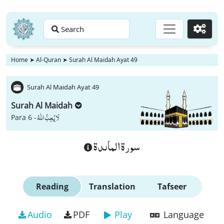
Search
Go
Home
➤
Al-Quran
➤
Surah Al Maidah Ayat 49
Surah Al Maidah Ayat 49
Surah Al Maidah
لَا یُحِبُّ اللّٰهُ
Para 6 -
سورة الماىدة
Reading
Translation
Tafseer
Audio
PDF
Play
Language