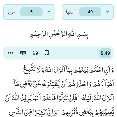
اٰياتها
سورۃ
5
49
بِسْمِ اللّٰهِ الرَّحْمٰنِ الرَّحِیْمِ
5.49
وَ اَنِ احْكُمْ بَیْنَهُمْ بِمَاۤ اَنْزَلَ اللّٰهُ وَ لَا تَتَّبِـعْ
اَهْوَآءَهُمْ وَ احْذَرْهُمْ اَنْ یَّفْتِنُوْكَ عَنْۢ بَعْضِ مَاۤ
اَنْزَلَ اللّٰهُ اِلَیْكَؕ-فَاِنْ تَوَلَّوْا فَاعْلَمْ اَنَّمَا یُرِیْدُ اللّٰهُ اَنْ
یُّصِیْبَهُمْ بِبَعْضِ ذُنُوْبِهِمْؕ-وَ اِنَّ كَثِیْرًا مِّنَ النَّاسِ