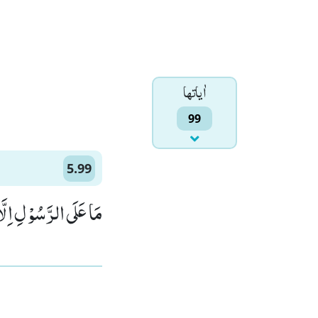
اٰياتها
99
5.99
مَا عَلَى الرَّسُوْلِ اِلَّ)