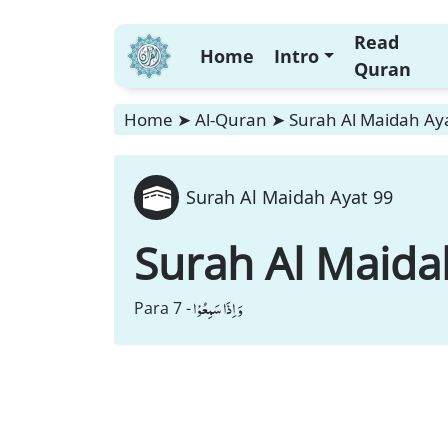
Read
Home
Intro
Quran
Home
➤
Al-Quran
➤
Surah Al Maidah Ay
Surah Al Maidah Ayat 99
Surah Al Maida
وَ اِذَا سَمِعُوْا
Para 7 -