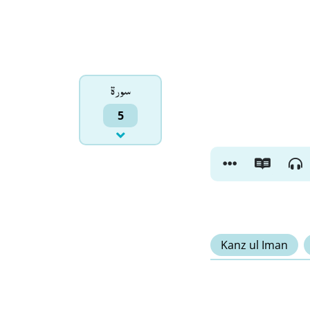
سورۃ
5
Kanz ul Iman