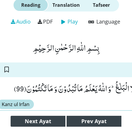
Reading
Translation
Tafseer
Audio
PDF
Play
Language
بِسْمِ اللّٰهِ الرَّحْمٰنِ الرَّحِیْمِ
ا الْبَلٰغُؕ-وَ اللّٰهُ یَعْلَمُ مَا تُبْدُوْنَ وَ مَا تَكْتُمُوْنَ(99
Kanz ul Irfan
Next
Ayat
Prev
Ayat