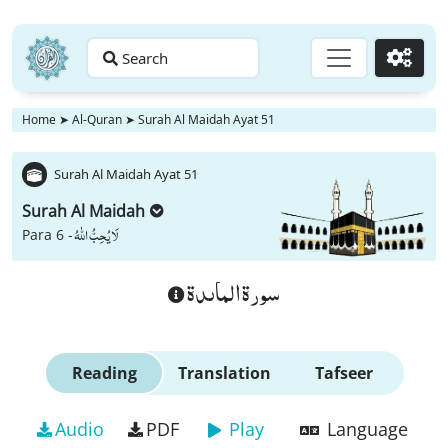
Search
Go
Home
➤
Al-Quran
➤
Surah Al Maidah Ayat 51
Surah Al Maidah Ayat 51
Surah Al Maidah
لَا یُحِبُّ اللّٰهُ
Para 6 -
سورة الماىدة
Reading
Translation
Tafseer
Audio
PDF
Play
Language