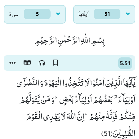
اٰياتها
سورۃ
5
51
بِسْمِ اللّٰهِ الرَّحْمٰنِ الرَّحِیْمِ
5.51
یٰۤاَیُّهَا الَّذِیْنَ اٰمَنُوْا لَا تَتَّخِذُوا الْیَهُوْدَ وَ النَّصٰرٰۤى
اَوْلِیَآءَ ﳕ بَعْضُهُمْ اَوْلِیَآءُ بَعْضٍؕ-وَ مَنْ یَّتَوَلَّهُمْ
مِّنْكُمْ فَاِنَّهٗ مِنْهُمْؕ-اِنَّ اللّٰهَ لَا یَهْدِی الْقَوْمَ
الظّٰلِمِیْنَ(51)