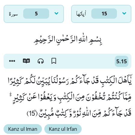
اٰياتها
سورۃ
5
15
بِسْمِ اللّٰهِ الرَّحْمٰنِ الرَّحِیْمِ
5.15
یٰۤاَهْلَ الْكِتٰبِ قَدْ جَآءَكُمْ رَسُوْلُنَا یُبَیِّنُ لَكُمْ كَثِیْرًا
مِّمَّا كُنْتُمْ تُخْفُوْنَ مِنَ الْكِتٰبِ وَ یَعْفُوْا عَنْ كَثِیْرٍ ﱟ
قَدْ جَآءَكُمْ مِّنَ اللّٰهِ نُوْرٌ وَّ كِتٰبٌ مُّبِیْنٌۙ (15)
Kanz ul Iman
Kanz ul Irfan