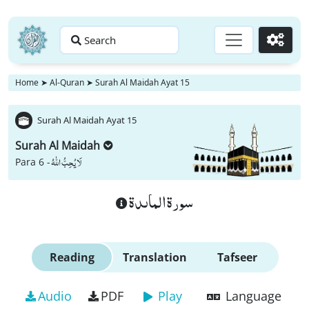
Search
Go
Home
➤
Al-Quran
➤
Surah Al Maidah Ayat 15
Surah Al Maidah Ayat 15
Surah Al Maidah
لَا یُحِبُّ اللّٰهُ
Para 6 -
سورة الماىدة
Reading
Translation
Tafseer
Audio
PDF
Play
Language