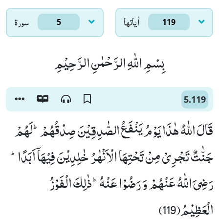
اٰياتها
سورۃ
5
119
بِسْمِ اللّٰهِ الرَّحْمٰنِ الرَّحِیْمِ
5.119
قَالَ اللّٰهُ هٰذَا یَوْمُ یَنْفَعُ الصّٰدِقِیْنَ صِدْقُهُمْؕ-لَهُمْ
جَنّٰتٌ تَجْرِیْ مِنْ تَحْتِهَا الْاَنْهٰرُ خٰلِدِیْنَ فِیْهَاۤ اَبَدًاؕ-
رَضِیَ اللّٰهُ عَنْهُمْ وَ رَضُوْا عَنْهُؕ-ذٰلِكَ الْفَوْزُ
الْعَظِیْمُ(119)