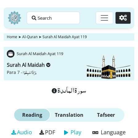
Search
Go
Home
➤
Al-Quran
➤
Surah Al Maidah Ayat 119
Surah Al Maidah Ayat 119
Surah Al Maidah
وَ اِذَا سَمِعُوْا
Para 7 -
سورة الماىدة
Reading
Translation
Tafseer
Audio
PDF
Play
Language