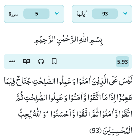
اٰياتها
سورۃ
5
93
بِسْمِ اللّٰهِ الرَّحْمٰنِ الرَّحِیْمِ
5.93
لَیْسَ عَلَى الَّذِیْنَ اٰمَنُوْا وَ عَمِلُوا الصّٰلِحٰتِ جُنَاحٌ فِیْمَا
طَعِمُوْۤا اِذَا مَا اتَّقَوْا وَّ اٰمَنُوْا وَ عَمِلُوا الصّٰلِحٰتِ ثُمَّ
اتَّقَوْا وَّ اٰمَنُوْا ثُمَّ اتَّقَوْا وَّ اَحْسَنُوْاؕ-وَ اللّٰهُ یُحِبُّ
الْمُحْسِنِیْنَ۠ (93)