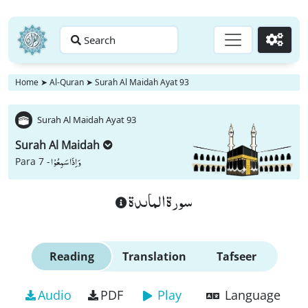
Search
Go
Home
➤
Al-Quran
➤
Surah Al Maidah Ayat 93
Surah Al Maidah Ayat 93
Surah Al Maidah
وَ اِذَا سَمِعُوْا
Para 7 -
سورة الماىدة
Reading
Translation
Tafseer
Audio
PDF
Play
Language