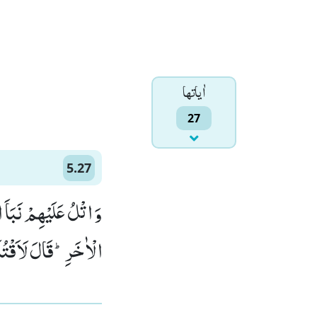
اٰياتها
27
5.27
وَ اتْلُ عَلَیْهِمْ نَبَاَ 
الْاٰخَرِؕ-قَالَ لَاَقْتُلَن)