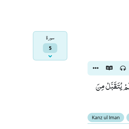
سورۃ
5
لَمْ یُتَقَبَّلْ مِنَ
Kanz ul Iman