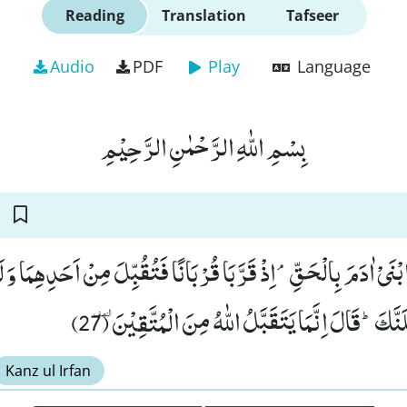
Reading
Translation
Tafseer
Audio
PDF
Play
Language
بِسْمِ اللّٰهِ الرَّحْمٰنِ الرَّحِیْمِ
ابْنَیْ اٰدَمَ بِالْحَقِّۘ-اِذْ قَرَّبَا قُرْبَانًا فَتُقُبِّلَ مِنْ اَحَدِهِمَا وَ 
َّكَؕ-قَالَ اِنَّمَا یَتَقَبَّلُ اللّٰهُ مِنَ الْمُتَّقِیْنَٜ (27
Kanz ul Irfan