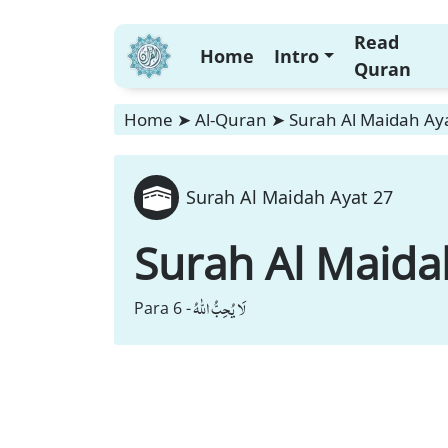
Read
Home
Intro
Quran
Home
➤
Al-Quran
➤
Surah Al Maidah Ay
Surah Al Maidah Ayat 27
Surah Al Maida
لَا یُحِبُّ اللّٰهُ
Para 6 -