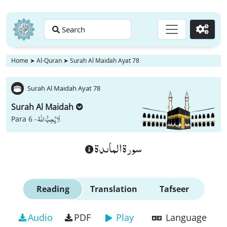
Search
Go
Home
➤
Al-Quran
➤
Surah Al Maidah Ayat 78
Surah Al Maidah Ayat 78
Surah Al Maidah
لَا یُحِبُّ اللّٰهُ
Para 6 -
سورة الماىدة
Reading
Translation
Tafseer
Audio
PDF
Play
Language