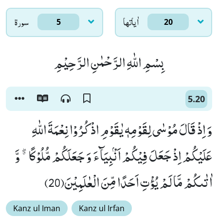
اٰياتها
سورۃ
5
20
بِسْمِ اللّٰهِ الرَّحْمٰنِ الرَّحِیْمِ
5.20
وَ اِذْ قَالَ مُوْسٰى لِقَوْمِهٖ یٰقَوْمِ اذْكُرُوْا نِعْمَةَ اللّٰهِ
عَلَیْكُمْ اِذْ جَعَلَ فِیْكُمْ اَنْۢبِیَآءَ وَ جَعَلَكُمْ مُّلُوْكًا ﳓ وَّ
اٰتٰىكُمْ مَّا لَمْ یُؤْتِ اَحَدًا مِّنَ الْعٰلَمِیْنَ(20)
Kanz ul Iman
Kanz ul Irfan