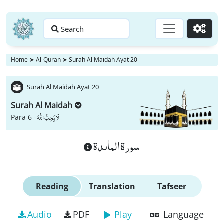
Search
Go
Home
➤
Al-Quran
➤
Surah Al Maidah Ayat 20
Surah Al Maidah Ayat 20
Surah Al Maidah
لَا یُحِبُّ اللّٰهُ
Para 6 -
سورة الماىدة
Reading
Translation
Tafseer
Audio
PDF
Play
Language