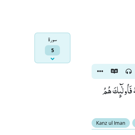
سورۃ
5
هُ فَاُولٰٓىٕكَ هُمُ
Kanz ul Iman