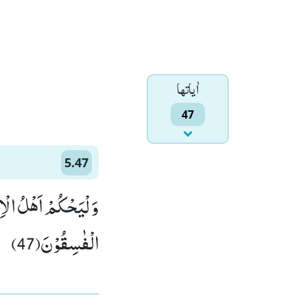
اٰياتها
47
5.47
وَ لْیَحْكُمْ اَهْلُ الْاِن
الْفٰسِقُوْنَ(47)