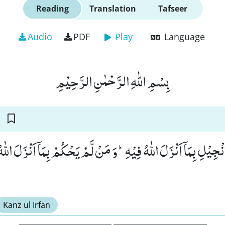
Reading
Translation
Tafseer
Audio
PDF
Play
Language
بِسْمِ اللّٰهِ الرَّحْمٰنِ الرَّحِیْمِ
ْجِیْلِ بِمَاۤ اَنْزَلَ اللّٰهُ فِیْهِؕ-وَ مَنْ لَّمْ یَحْكُمْ بِمَاۤ اَنْزَلَ اللّٰ
Kanz ul Irfan