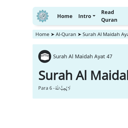
Read
Home
Intro
Quran
Home
➤
Al-Quran
➤
Surah Al Maidah Ay
Surah Al Maidah Ayat 47
Surah Al Maida
لَا یُحِبُّ اللّٰهُ
Para 6 -