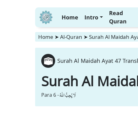
Read
Home
Intro
Quran
Home
➤
Al-Quran
➤
Surah Al Maidah Aya
Surah Al Maidah Ayat 47 Trans
Surah Al Maida
لَا یُحِبُّ اللّٰهُ
Para 6 -