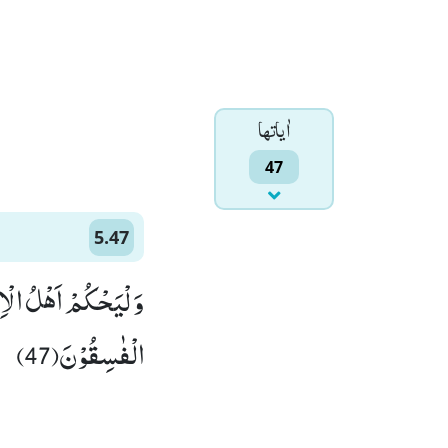
اٰياتها
47
5.47
وَ لْیَحْكُمْ اَهْلُ الْاِن
الْفٰسِقُوْنَ(47)