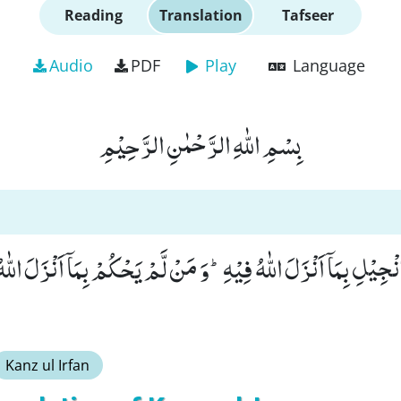
Reading
Translation
Tafseer
Audio
PDF
Play
Language
بِسْمِ اللّٰهِ الرَّحْمٰنِ الرَّحِیْمِ
ْجِیْلِ بِمَاۤ اَنْزَلَ اللّٰهُ فِیْهِؕ-وَ مَنْ لَّمْ یَحْكُمْ بِمَاۤ اَنْزَلَ اللّٰ
Kanz ul Irfan