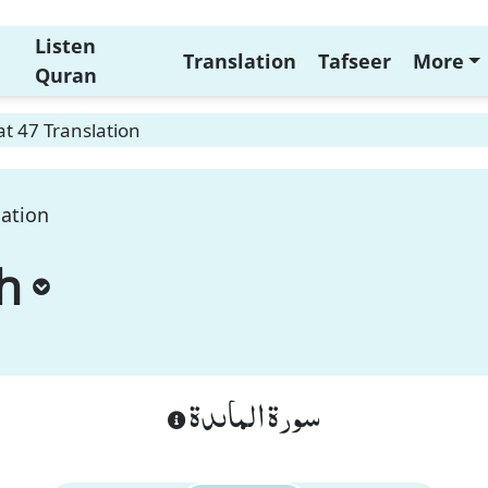
Listen
Translation
Tafseer
More
Quran
t 47 Translation
lation
h
سورة الماىدة