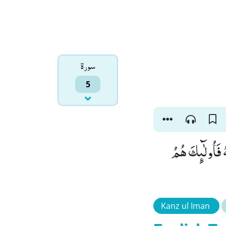
سورۃ
5
هُ فَاُولٰٓىٕكَ هُمُ
Kanz ul Iman