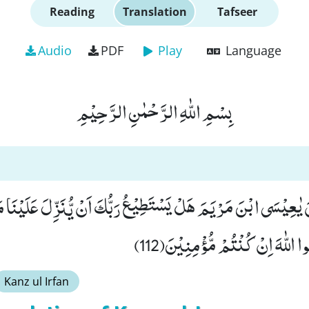
Reading
Translation
Tafseer
Audio
PDF
Play
Language
بِسْمِ اللّٰهِ الرَّحْمٰنِ الرَّحِیْمِ
نَ یٰعِیْسَى ابْنَ مَرْیَمَ هَلْ یَسْتَطِیْعُ رَبُّكَ اَنْ یُّنَزِّلَ عَلَیْنَا م
 اللّٰهَ اِنْ كُنْتُمْ مُّؤْمِنِیْنَ(112
Kanz ul Irfan