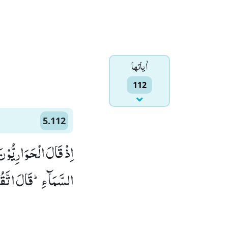
اٰياتها
112
5.112
اِذْ قَالَ الْحَوَارِیُّوْ
السَّمَآءِؕ-قَالَ اتَّقُوا)