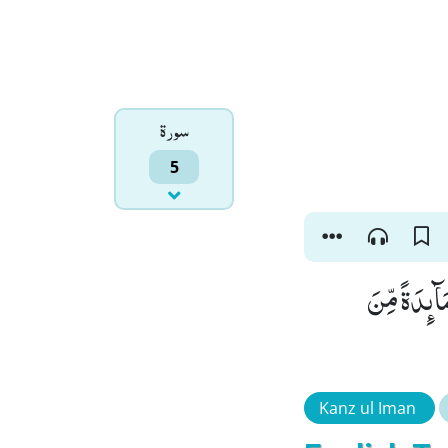
سورۃ
5
َآىٕدَةً مِّنَ
Kanz ul Iman