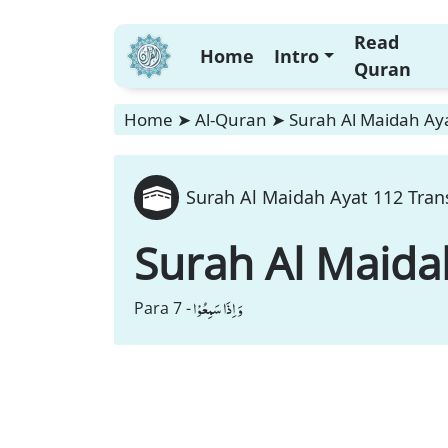
Read
Home
Intro
Quran
Home
➤
Al-Quran
➤
Surah Al Maidah Aya
Surah Al Maidah Ayat 112 Tran
Surah Al Maida
وَ اِذَا سَمِعُوْا
Para 7 -