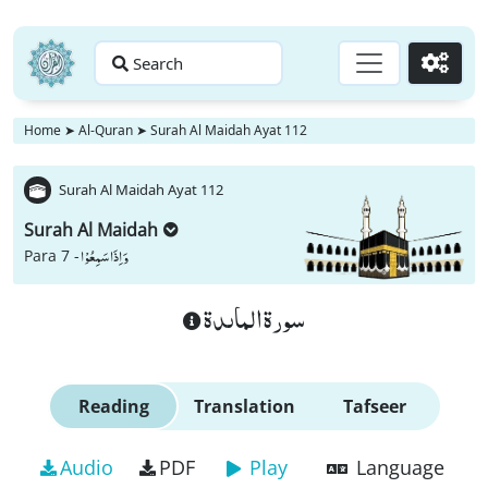
Search
Go
Home
➤
Al-Quran
➤
Surah Al Maidah Ayat 112
Surah Al Maidah Ayat 112
Surah Al Maidah
وَ اِذَا سَمِعُوْا
Para 7 -
سورة الماىدة
Reading
Translation
Tafseer
Audio
PDF
Play
Language