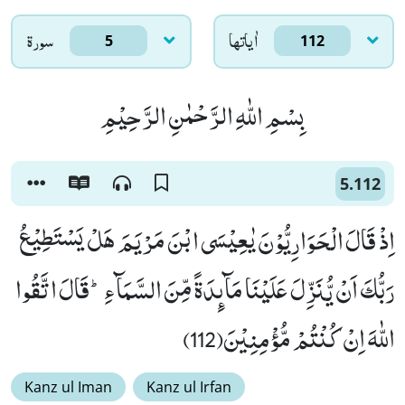
اٰياتها
سورۃ
5
112
بِسْمِ اللّٰهِ الرَّحْمٰنِ الرَّحِیْمِ
5.112
اِذْ قَالَ الْحَوَارِیُّوْنَ یٰعِیْسَى ابْنَ مَرْیَمَ هَلْ یَسْتَطِیْعُ
رَبُّكَ اَنْ یُّنَزِّلَ عَلَیْنَا مَآىٕدَةً مِّنَ السَّمَآءِؕ-قَالَ اتَّقُوا
اللّٰهَ اِنْ كُنْتُمْ مُّؤْمِنِیْنَ(112)
Kanz ul Iman
Kanz ul Irfan