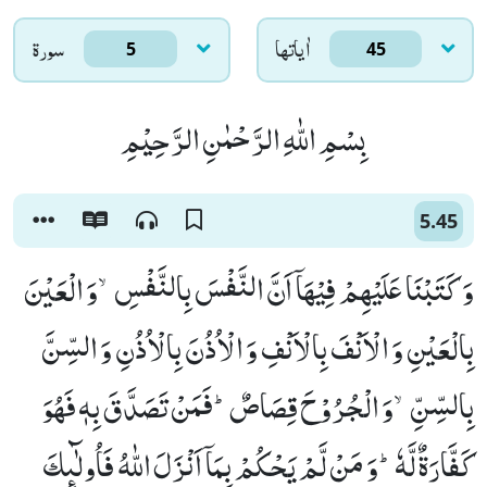
اٰياتها
سورۃ
5
45
بِسْمِ اللّٰهِ الرَّحْمٰنِ الرَّحِیْمِ
5.45
وَ كَتَبْنَا عَلَیْهِمْ فِیْهَاۤ اَنَّ النَّفْسَ بِالنَّفْسِۙ-وَ الْعَیْنَ
بِالْعَیْنِ وَ الْاَنْفَ بِالْاَنْفِ وَ الْاُذُنَ بِالْاُذُنِ وَ السِّنَّ
بِالسِّنِّۙ-وَ الْجُرُوْحَ قِصَاصٌؕ-فَمَنْ تَصَدَّقَ بِهٖ فَهُوَ
كَفَّارَةٌ لَّهٗؕ-وَ مَنْ لَّمْ یَحْكُمْ بِمَاۤ اَنْزَلَ اللّٰهُ فَاُولٰٓىٕكَ