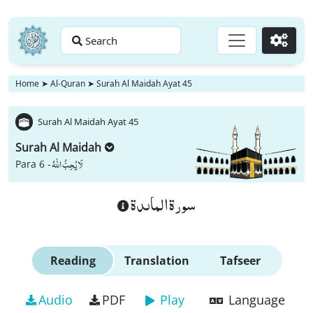
Search
Go
Home
➤
Al-Quran
➤
Surah Al Maidah Ayat 45
Surah Al Maidah Ayat 45
Surah Al Maidah
لَا یُحِبُّ اللّٰهُ
Para 6 -
سورة الماىدة
Reading
Translation
Tafseer
Audio
PDF
Play
Language