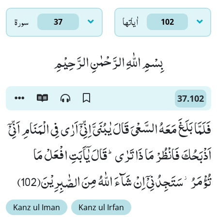
اٰياتها
سورۃ
37
102
بِسْمِ اللّٰهِ الرَّحْمٰنِ الرَّحِیْمِ
37.102
فَلَمَّا بَلَغَ مَعَهُ السَّعْیَ قَالَ یٰبُنَیَّ اِنِّیْۤ اَرٰى فِی الْمَنَامِ اَنِّیْۤ
اَذْبَحُكَ فَانْظُرْ مَا ذَا تَرٰىؕ-قَالَ یٰۤاَبَتِ افْعَلْ مَا
تُؤْمَرُ٘-سَتَجِدُنِیْۤ اِنْ شَآءَ اللّٰهُ مِنَ الصّٰبِرِیْنَ(102)
Kanz ul Iman
Kanz ul Irfan