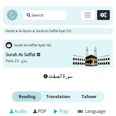
Search
Go
Home
➤
Al-Quran
➤
Surah As Saffat Ayat 102
Surah As Saffat Ayat 102
Surah As Saffat
وَ مَا لِیَ
Para 23 -
سورة الصفت
Reading
Translation
Tafseer
Audio
PDF
Play
Language