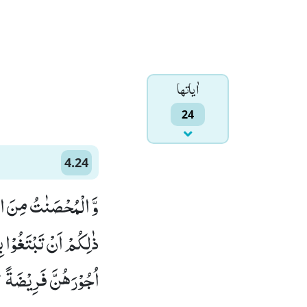
اٰياتها
24
4.24
وَّ الْمُحْصَنٰتُ مِنَ الن
ذٰلِكُمْ اَنْ تَبْتَغُوْا 
اُجُوْرَهُنَّ فَرِیْضَةًؕ-