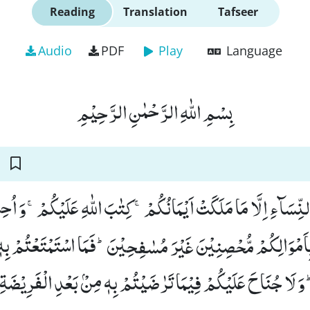
Reading
Translation
Tafseer
Audio
PDF
Play
Language
بِسْمِ اللّٰهِ الرَّحْمٰنِ الرَّحِیْمِ
ِّسَآءِ اِلَّا مَا مَلَكَتْ اَیْمَانُكُمْۚ-كِتٰبَ اللّٰهِ عَلَیْكُمْۚ-وَ اُحِلّ
بِاَمْوَالِكُمْ مُّحْصِنِیْنَ غَیْرَ مُسٰفِحِیْنَؕ-فَمَا اسْتَمْتَعْتُمْ بِهٖ 
وَ لَا جُنَاحَ عَلَیْكُمْ فِیْمَا تَرٰضَیْتُمْ بِهٖ مِنْۢ بَعْدِ الْفَرِیْضَةِؕ-