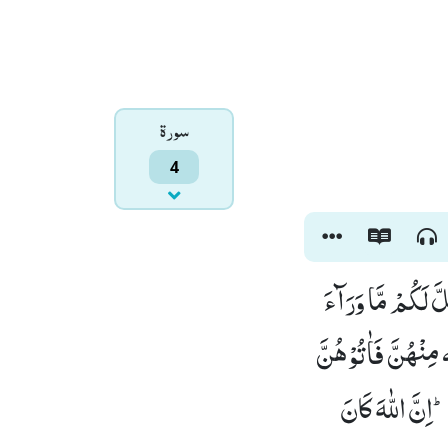
سورۃ
4
َ لَكُمْ مَّا وَرَآءَ
مِنْهُنَّ فَاٰتُوْهُنَّ
اِنَّ اللّٰهَ كَانَ