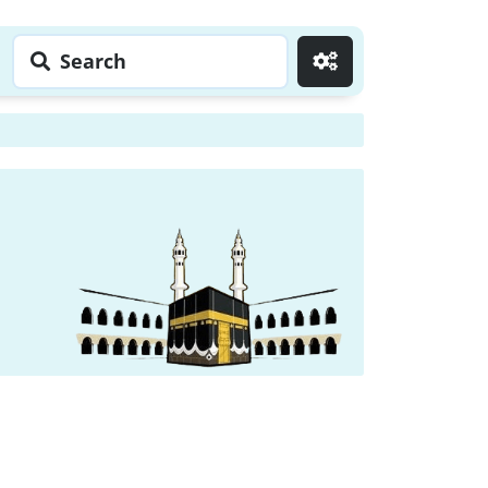
Search
Go