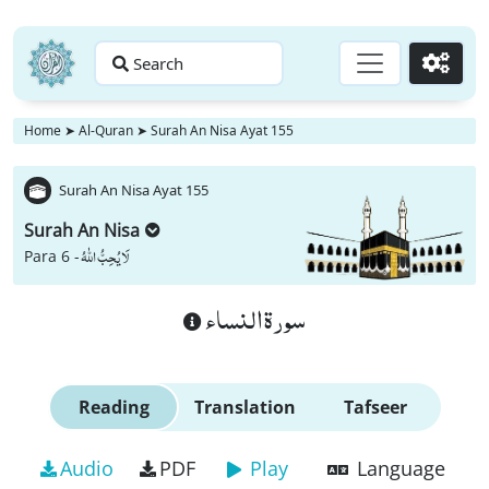
Search
Go
Home
➤
Al-Quran
➤
Surah An Nisa Ayat 155
Surah An Nisa Ayat 155
Surah An Nisa
لَا یُحِبُّ اللّٰهُ
Para 6 -
سورة النساء
Reading
Translation
Tafseer
Audio
PDF
Play
Language