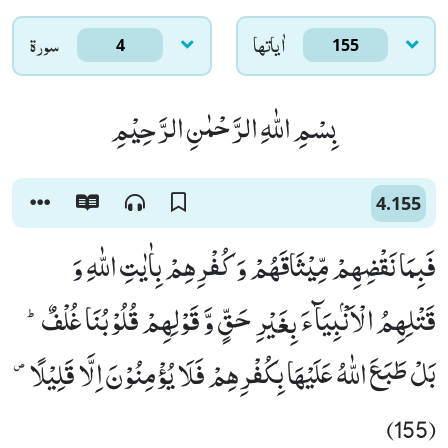
اٰياتها
سورۃ
4
155
بِسْمِ اللّٰهِ الرَّحْمٰنِ الرَّحِیْمِ
4.155
فَبِمَا نَقْضِهِمْ مِّیْثَاقَهُمْ وَ كُفْرِهِمْ بِاٰیٰتِ اللّٰهِ وَ
قَتْلِهِمُ الْاَنْۢبِیَآءَ بِغَیْرِ حَقٍّ وَّ قَوْلِهِمْ قُلُوْبُنَا غُلْفٌؕ-
بَلْ طَبَعَ اللّٰهُ عَلَیْهَا بِكُفْرِهِمْ فَلَا یُؤْمِنُوْنَ اِلَّا قَلِیْلًا۪
(155)