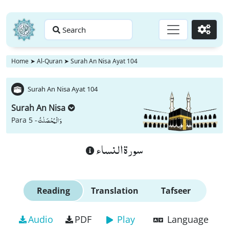
Search
Go
Home
➤
Al-Quran
➤
Surah An Nisa Ayat 104
Surah An Nisa Ayat 104
Surah An Nisa
وَ الْمُحْصَنٰتُ
Para 5 -
سورة النساء
Reading
Translation
Tafseer
Audio
PDF
Play
Language