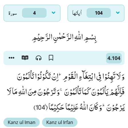
اٰياتها
سورۃ
4
104
بِسْمِ اللّٰهِ الرَّحْمٰنِ الرَّحِیْمِ
4.104
وَ لَا تَهِنُوْا فِی ابْتِغَآءِ الْقَوْمِؕ-اِنْ تَكُوْنُوْا تَاْلَمُوْنَ
فَاِنَّهُمْ یَاْلَمُوْنَ كَمَا تَاْلَمُوْنَۚ-وَ تَرْجُوْنَ مِنَ اللّٰهِ مَا لَا
یَرْجُوْنَؕ-وَ كَانَ اللّٰهُ عَلِیْمًا حَكِیْمًا۠ (104)
Kanz ul Iman
Kanz ul Irfan