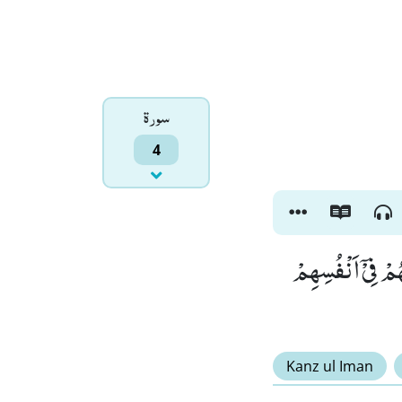
سورۃ
4
مْ فِیْۤ اَنْفُسِهِمْ
Kanz ul Iman