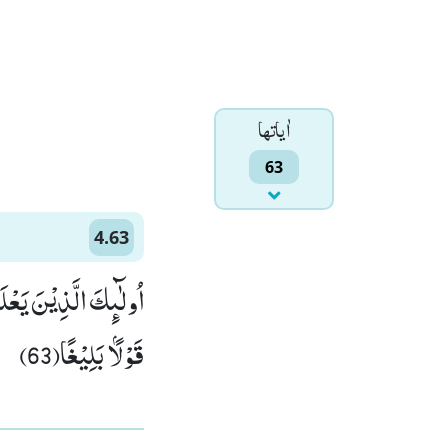
اٰياتها
63
4.63
اُولٰٓىٕكَ الَّذِیْنَ یَعْ
قَوْلًۢا بَلِیْغًا(63)