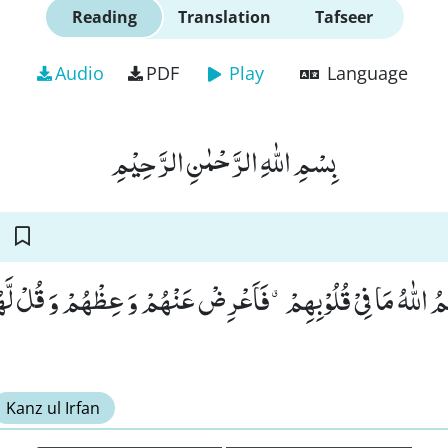
Reading
Translation
Tafseer
Audio
PDF
Play
Language
بِسْمِ اللّٰهِ الرَّحْمٰنِ الرَّحِیْمِ
لَمُ اللّٰهُ مَا فِیْ قُلُوْبِهِمْۗ-فَاَعْرِضْ عَنْهُمْ وَ عِظْهُمْ وَ قُلْ لَّهُ
Kanz ul Irfan