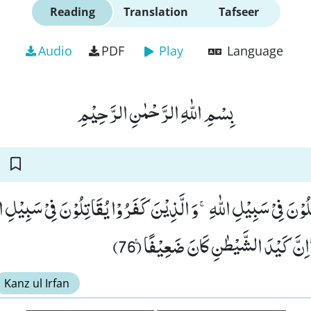
Reading
Translation
Tafseer
Audio
PDF
Play
Language
بِسْمِ اللّٰهِ الرَّحْمٰنِ الرَّحِیْمِ
تِلُوْنَ فِیْ سَبِیْلِ اللّٰهِۚ-وَ الَّذِیْنَ كَفَرُوْا یُقَاتِلُوْنَ فِیْ سَبِیْلِ 
اِنَّ كَیْدَ الشَّیْطٰنِ كَانَ ضَعِیْفًا۠ (76
Kanz ul Irfan