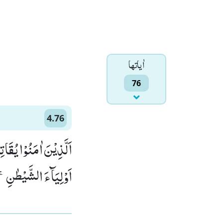
اٰياتها
76
4.76
اَلَّذِیْنَ اٰمَنُوْا یُقَا
اَوْلِیَآءَ الشَّیْطٰنِۚ-)