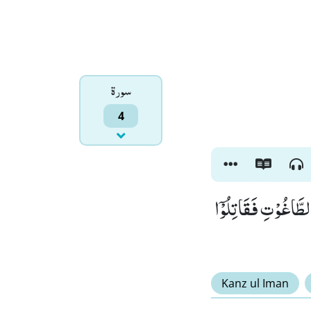
سورۃ
4
الطَّاغُوْتِ فَقَاتِلُوْۤا
Kanz ul Iman