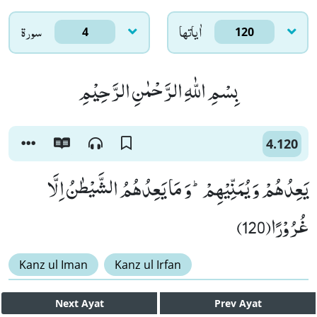
اٰياتها
سورۃ
4
120
بِسْمِ اللّٰهِ الرَّحْمٰنِ الرَّحِیْمِ
4.120
یَعِدُهُمْ وَ یُمَنِّیْهِمْؕ-وَ مَا یَعِدُهُمُ الشَّیْطٰنُ اِلَّا
غُرُوْرًا(120)
Kanz ul Iman
Kanz ul Irfan
Next
Ayat
Prev
Ayat