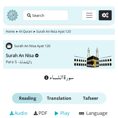
Search
Go
Home
➤
Al-Quran
➤
Surah An Nisa Ayat 120
Surah An Nisa Ayat 120
Surah An Nisa
وَ الْمُحْصَنٰتُ
Para 5 -
سورة النساء
Reading
Translation
Tafseer
Audio
PDF
Play
Language