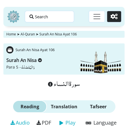
Search
Go
Home
➤
Al-Quran
➤
Surah An Nisa Ayat 106
Surah An Nisa Ayat 106
Surah An Nisa
وَ الْمُحْصَنٰتُ
Para 5 -
سورة النساء
Reading
Translation
Tafseer
Audio
PDF
Play
Language