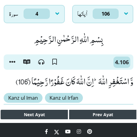
اٰياتها
سورۃ
4
106
بِسْمِ اللّٰهِ الرَّحْمٰنِ الرَّحِیْمِ
4.106
وَّ اسْتَغْفِرِ اللّٰهَؕ-اِنَّ اللّٰهَ كَانَ غَفُوْرًا رَّحِیْمًاۚ (106)
Kanz ul Iman
Kanz ul Irfan
Next
Ayat
Prev
Ayat