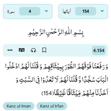
اٰياتها
سورۃ
4
154
بِسْمِ اللّٰهِ الرَّحْمٰنِ الرَّحِیْمِ
4.154
وَ رَفَعْنَا فَوْقَهُمُ الطُّوْرَ بِمِیْثَاقِهِمْ وَ قُلْنَا لَهُمُ ادْخُلُوا
الْبَابَ سُجَّدًا وَّ قُلْنَا لَهُمْ لَا تَعْدُوْا فِی السَّبْتِ وَ
اَخَذْنَا مِنْهُمْ مِّیْثَاقًا غَلِیْظًا(154)
Kanz ul Iman
Kanz ul Irfan