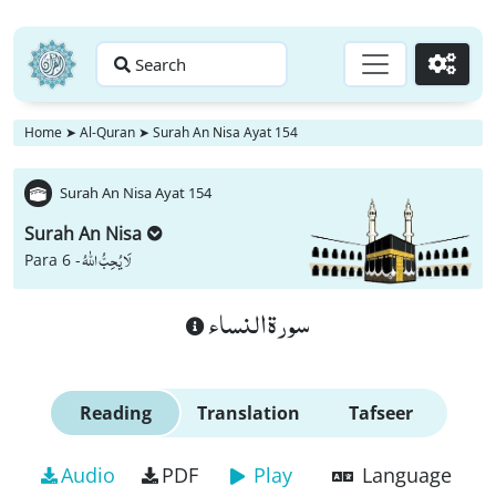
Search
Go
Home
➤
Al-Quran
➤
Surah An Nisa Ayat 154
Surah An Nisa Ayat 154
Surah An Nisa
لَا یُحِبُّ اللّٰهُ
Para 6 -
سورة النساء
Reading
Translation
Tafseer
Audio
PDF
Play
Language