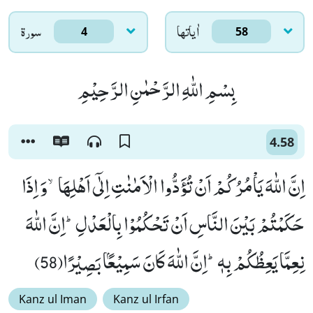
اٰياتها
سورۃ
4
58
بِسْمِ اللّٰهِ الرَّحْمٰنِ الرَّحِیْمِ
4.58
اِنَّ اللّٰهَ یَاْمُرُكُمْ اَنْ تُؤَدُّوا الْاَمٰنٰتِ اِلٰۤى اَهْلِهَاۙ-وَ اِذَا
حَكَمْتُمْ بَیْنَ النَّاسِ اَنْ تَحْكُمُوْا بِالْعَدْلِؕ-اِنَّ اللّٰهَ
نِعِمَّا یَعِظُكُمْ بِهٖؕ-اِنَّ اللّٰهَ كَانَ سَمِیْعًۢا بَصِیْرًا(58)
Kanz ul Iman
Kanz ul Irfan