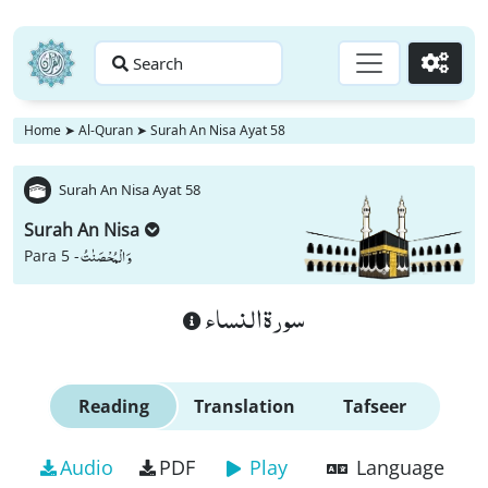
Search
Go
Home
➤
Al-Quran
➤
Surah An Nisa Ayat 58
Surah An Nisa Ayat 58
Surah An Nisa
وَ الْمُحْصَنٰتُ
Para 5 -
سورة النساء
Reading
Translation
Tafseer
Audio
PDF
Play
Language