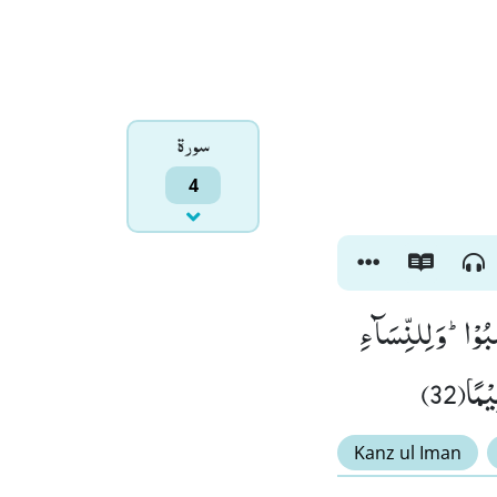
سورۃ
4
َبُوْاؕ-وَ لِلنِّسَآءِ
مًا(32
Kanz ul Iman