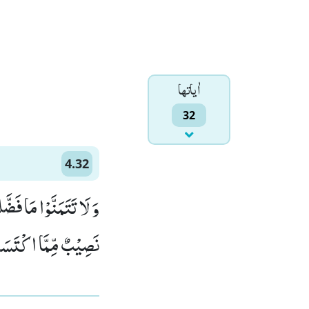
اٰياتها
32
4.32
وَ لَا تَتَمَنَّوْا مَا فَ
نَصِیْبٌ مِّمَّا اكْتَسَبْ)