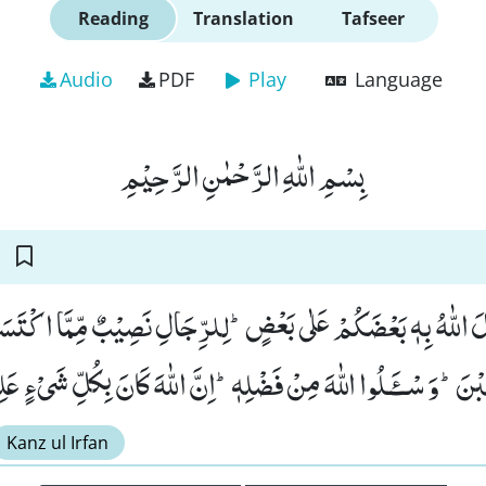
Reading
Translation
Tafseer
Audio
PDF
Play
Language
بِسْمِ اللّٰهِ الرَّحْمٰنِ الرَّحِیْمِ
ضَّلَ اللّٰهُ بِهٖ بَعْضَكُمْ عَلٰى بَعْضٍؕ-لِلرِّجَالِ نَصِیْبٌ مِّمَّا اكْتَس
نَؕ-وَ سْــٴَـلُوا اللّٰهَ مِنْ فَضْلِهٖؕ-اِنَّ اللّٰهَ كَانَ بِكُلِّ شَیْءٍ عَلِیْ
Kanz ul Irfan