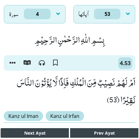
اٰياتها
سورۃ
4
53
بِسْمِ اللّٰهِ الرَّحْمٰنِ الرَّحِیْمِ
4.53
اَمْ لَهُمْ نَصِیْبٌ مِّنَ الْمُلْكِ فَاِذًا لَّا یُؤْتُوْنَ النَّاسَ
نَقِیْرًاۙ (53)
Kanz ul Iman
Kanz ul Irfan
Next
Ayat
Prev
Ayat