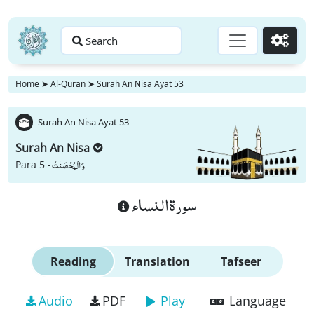
Search
Go
Home
➤
Al-Quran
➤
Surah An Nisa Ayat 53
Surah An Nisa Ayat 53
Surah An Nisa
وَ الْمُحْصَنٰتُ
Para 5 -
سورة النساء
Reading
Translation
Tafseer
Audio
PDF
Play
Language