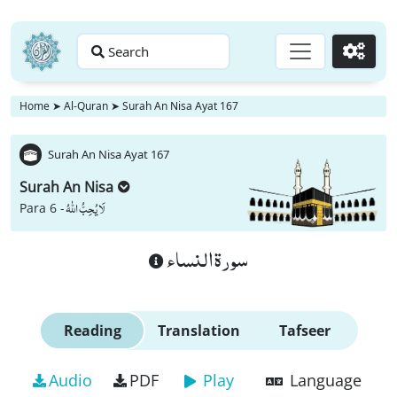
Search
Go
Home
➤
Al-Quran
➤
Surah An Nisa Ayat 167
Surah An Nisa Ayat 167
Surah An Nisa
لَا یُحِبُّ اللّٰهُ
Para 6 -
سورة النساء
Reading
Translation
Tafseer
Audio
PDF
Play
Language