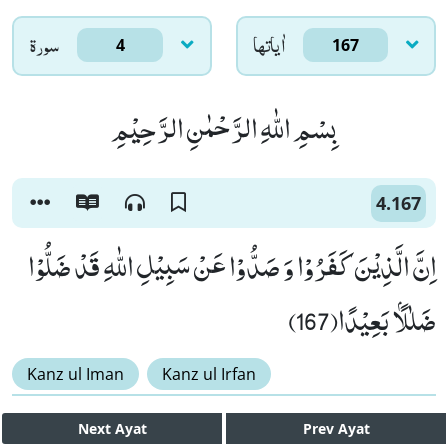
اٰياتها
سورۃ
4
167
بِسْمِ اللّٰهِ الرَّحْمٰنِ الرَّحِیْمِ
4.167
اِنَّ الَّذِیْنَ كَفَرُوْا وَ صَدُّوْا عَنْ سَبِیْلِ اللّٰهِ قَدْ ضَلُّوْا
ضَلٰلًۢا بَعِیْدًا(167)
Kanz ul Iman
Kanz ul Irfan
Next
Ayat
Prev
Ayat