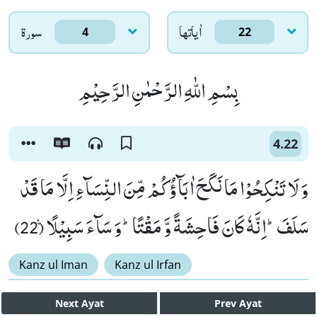
اٰياتها
سورۃ
4
22
بِسْمِ اللّٰهِ الرَّحْمٰنِ الرَّحِیْمِ
4.22
وَ لَا تَنْكِحُوْا مَا نَكَحَ اٰبَآؤُكُمْ مِّنَ النِّسَآءِ اِلَّا مَا قَدْ
سَلَفَؕ-اِنَّهٗ كَانَ فَاحِشَةً وَّ مَقْتًاؕ-وَ سَآءَ سَبِیْلًا۠ (22)
Kanz ul Iman
Kanz ul Irfan
Next
Ayat
Prev
Ayat