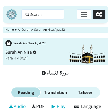
Search
Go
Home
➤
Al-Quran
➤
Surah An Nisa Ayat 22
Surah An Nisa Ayat 22
Surah An Nisa
لَنْ تَنَالُوا
Para 4 -
سورة النساء
Reading
Translation
Tafseer
Audio
PDF
Play
Language