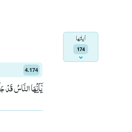
اٰياتها
174
4.174
یٰۤاَیُّهَا النَّاسُ قَدْ جَ)