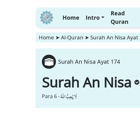
Read
Home
Intro
Quran
Home
➤
Al-Quran
➤
Surah An Nisa Ayat
Surah An Nisa Ayat 174
Surah An Nisa
لَا یُحِبُّ اللّٰهُ
Para 6 -