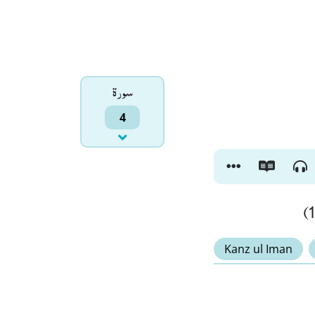
سورۃ
4
Kanz ul Iman