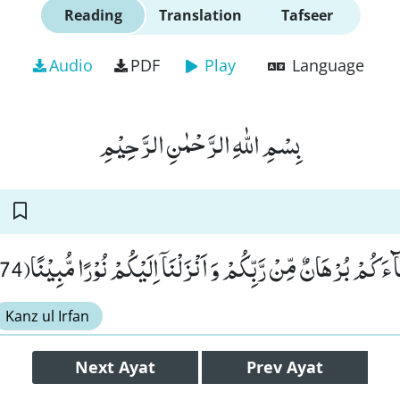
Reading
Translation
Tafseer
Audio
PDF
Play
Language
بِسْمِ اللّٰهِ الرَّحْمٰنِ الرَّحِیْمِ
آءَكُمْ بُرْهَانٌ مِّنْ رَّبِّكُمْ وَ اَنْزَلْنَاۤ اِلَیْكُمْ نُوْرًا مُّبِیْنًا(174
Kanz ul Irfan
Next
Ayat
Prev
Ayat