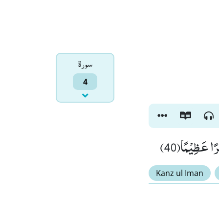
سورۃ
4
رًا عَظِیْمًا(40
Kanz ul Iman