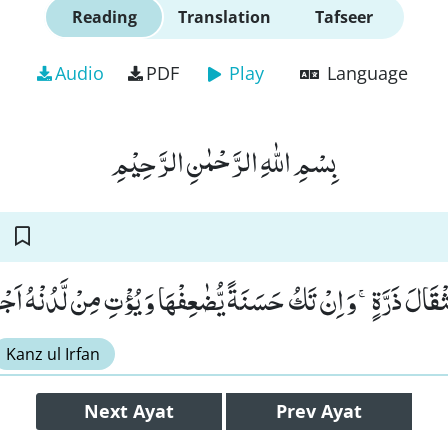
Reading
Translation
Tafseer
Audio
PDF
Play
Language
بِسْمِ اللّٰهِ الرَّحْمٰنِ الرَّحِیْمِ
 مِثْقَالَ ذَرَّةٍۚ-وَ اِنْ تَكُ حَسَنَةً یُّضٰعِفْهَا وَ یُؤْتِ مِنْ لَّدُنْهُ اَجْ
Kanz ul Irfan
Next
Ayat
Prev
Ayat