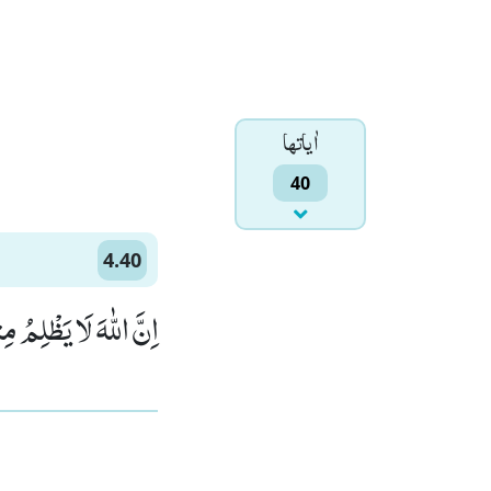
اٰياتها
40
4.40
اِنَّ اللّٰهَ لَا یَظْلِمُ)