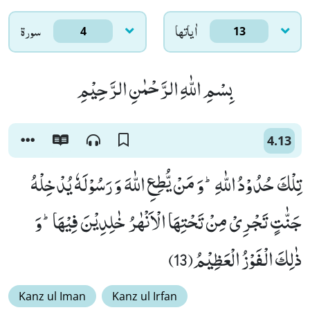
اٰياتها
سورۃ
4
13
بِسْمِ اللّٰهِ الرَّحْمٰنِ الرَّحِیْمِ
4.13
تِلْكَ حُدُوْدُ اللّٰهِؕ-وَ مَنْ یُّطِعِ اللّٰهَ وَ رَسُوْلَهٗ یُدْخِلْهُ
جَنّٰتٍ تَجْرِیْ مِنْ تَحْتِهَا الْاَنْهٰرُ خٰلِدِیْنَ فِیْهَاؕ-وَ
ذٰلِكَ الْفَوْزُ الْعَظِیْمُ(13)
Kanz ul Iman
Kanz ul Irfan