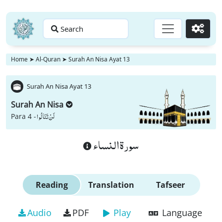
Search
Go
Home
➤
Al-Quran
➤
Surah An Nisa Ayat 13
Surah An Nisa Ayat 13
Surah An Nisa
لَنْ تَنَالُوا
Para 4 -
سورة النساء
Reading
Translation
Tafseer
Audio
PDF
Play
Language