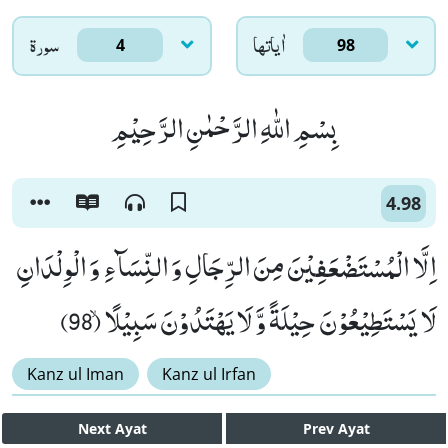
اٰياتها
سورۃ
4
98
بِسْمِ اللّٰهِ الرَّحْمٰنِ الرَّحِیْمِ
4.98
اِلَّا الْمُسْتَضْعَفِیْنَ مِنَ الرِّجَالِ وَ النِّسَآءِ وَ الْوِلْدَانِ
لَا یَسْتَطِیْعُوْنَ حِیْلَةً وَّ لَا یَهْتَدُوْنَ سَبِیْلًاۙ (98)
Kanz ul Iman
Kanz ul Irfan
Next
Ayat
Prev
Ayat