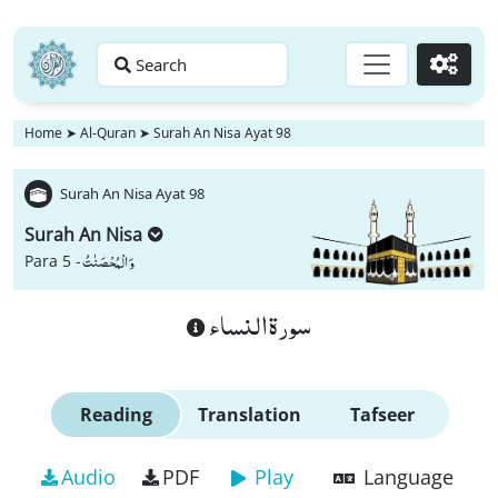
Search
Go
Home
➤
Al-Quran
➤
Surah An Nisa Ayat 98
Surah An Nisa Ayat 98
Surah An Nisa
وَ الْمُحْصَنٰتُ
Para 5 -
سورة النساء
Reading
Translation
Tafseer
Audio
PDF
Play
Language