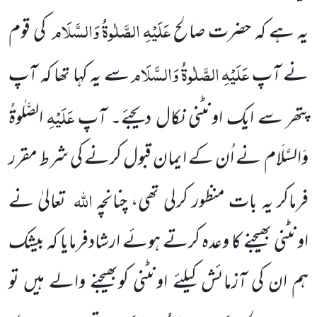
عَلَیْہِ
الصَّلٰوۃُ
وَالسَّلَام
یہ ہے کہ حضرت صالح
کی قوم
عَلَیْہِ
الصَّلٰوۃُ
وَالسَّلَام
نے آپ
سے یہ کہا تھا کہ آپ
عَلَیْہِ
پتھر سے ایک اونٹنی نکال دیجئے۔ آپ
الصَّلٰوۃُ
وَالسَّلَام
نے اُن کے ایمان قبول کرنے کی شرط مقرر
اللہ
فرماکر یہ بات منظور کرلی تھی، چنانچہ
تعالیٰ نے
اونٹنی بھیجنے کا وعدہ کرتے ہوئے ارشادفرمایا کہ بیشک
ہم ان کی آزمائش کیلئے اونٹنی کوبھیجنے والے ہیں تو