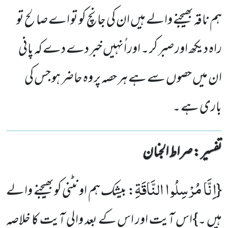
ہم ناقہ بھیجنے والے ہیں ان کی جانچ کو تو اے صا لح تو
راہ دیکھ اور صبر کر ۔ اور اُنہیں خبر دے دے کہ پانی
ان میں حصوں سے ہے ہر حصہ پر وہ حاضر ہو جس کی
باری ہے ۔
تفسیر : ‎صراط الجنان
اِنَّا مُرْسِلُوا النَّاقَةِ
{
: بیشک ہم اونٹنی کوبھیجنے والے
ہیں ۔}
اس آیت اور اس کے بعد والی آیت کا خلاصہ