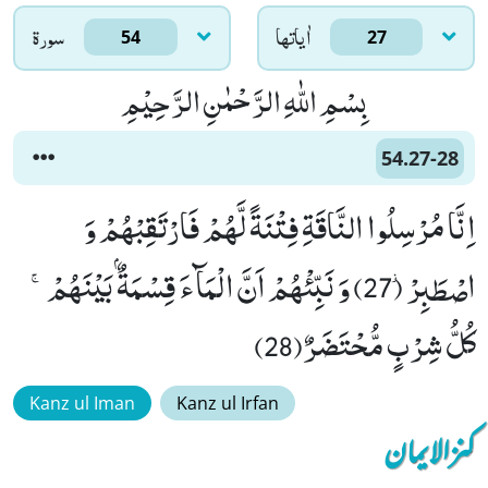
اٰياتها
سورۃ
54
27
بِسْمِ اللّٰهِ الرَّحْمٰنِ الرَّحِیْمِ
54.27-28
اِنَّا مُرْسِلُوا النَّاقَةِ فِتْنَةً لَّهُمْ فَارْتَقِبْهُمْ وَ
اصْطَبِرْ٘ (27) وَ نَبِّئْهُمْ اَنَّ الْمَآءَ قِسْمَةٌۢ بَیْنَهُمْۚ-
كُلُّ شِرْبٍ مُّحْتَضَرٌ(28)
Kanz ul Iman
Kanz ul Irfan
کنزالایمان