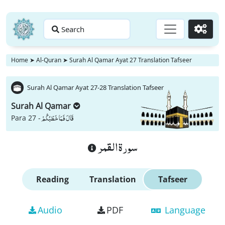
Search
Go
Home
➤
Al-Quran
➤
Surah Al Qamar Ayat 27 Translation Tafseer
Surah Al Qamar Ayat 27-28 Translation Tafseer
Surah Al Qamar
قَالَ فَمَا خَطْبُكُمْ
Para 27 -
سورة القمر
Reading
Translation
Tafseer
Audio
PDF
Language