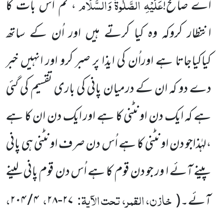
عَلَیْہِ
الصَّلٰوۃُ
وَالسَّلَام
اے صالح!
، تم اس بات کا
انتظار کروکہ وہ کیا کرتے ہیں اور اُن کے ساتھ
کیاکیاجاتا ہے اوراُن کی ایذا پر صبر کرو اور
انہیں خبر
دے دو کہ ان کے درمیان پانی کی باری تقسیم کی گئی
ہے کہ ایک دن اونٹنی کا ہے اور ایک دن ان کا ہے
،لہٰذاجو دن اونٹنی کا ہے اُس دن صرف اونٹنی ہی پانی
پینے آئے ا ور جو دن قوم کا ہے اُس دن قوم پانی لینے
خازن، القمر، تحت الآیۃ:
،
،
آئے۔
(
۲۷
-
۲۸
۴
/
۲۰۴