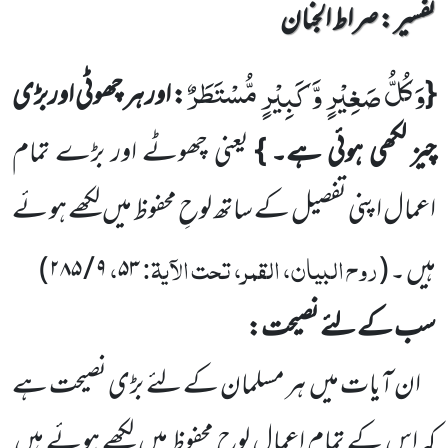
تفسیر : ‎صراط الجنان
وَ كُلُّ صَغِیْرٍ وَّ كَبِیْرٍ مُّسْتَطَرٌ
{
: اور ہر
چھوٹی اوربڑی
چیز لکھی ہوئی
ہے
۔
}
یعنی چھوٹے اور بڑے تمام
اعمال اپنی تفصیل کے ساتھ لوحِ محفوظ میں
لکھے ہو ئے
روح البیان، القمر، تحت الآیۃ:
،
ہیں ۔
(
۵۳
۹
/
۲۸۵
)
سب کے لئے نصیحت:
ان آیات میں
ہر مسلمان کے لئے بڑی نصیحت ہے
کہ اس کے تمام اعمال لوحِ محفوظ میں
لکھے ہوئے ہیں