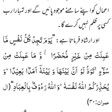
اعمال کو اپنے سامنے موجود پائیں
گے اور تمہارا رب
کسی پر ظلم نہیں
کرے گا۔
یَوْمَ تَجِدُ كُلُّ نَفْسٍ مَّا
اور ارشاد فرماتا ہے:
’’
عَمِلَتْ مِنْ خَیْرٍ مُّحْضَرًا ﳝ- وَّ مَا عَمِلَتْ مِنْ
سُوْٓءٍۚۛ-تَوَدُّ لَوْ اَنَّ بَیْنَهَا وَ بَیْنَهٗۤ اَمَدًۢا بَعِیْدًاؕ-وَ
یُحَذِّرُكُمُ اللّٰهُ نَفْسَهٗؕ-وَ اللّٰهُ رَءُوْفٌۢ بِالْعِبَادِ
ال
(
‘‘
عمران:
)
۳۰