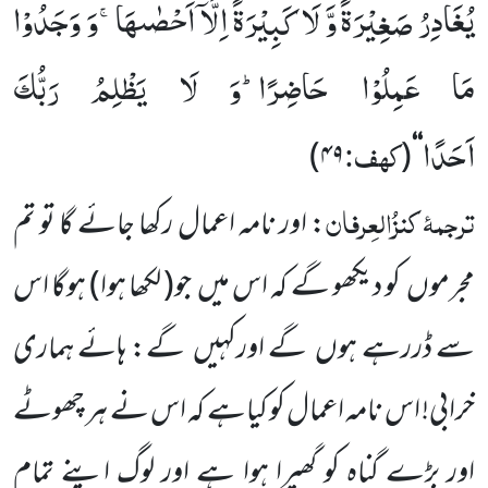
یُغَادِرُ صَغِیْرَةً وَّ لَا كَبِیْرَةً اِلَّاۤ اَحْصٰىهَاۚ-وَ وَجَدُوْا
مَا عَمِلُوْا حَاضِرًاؕ-وَ لَا یَظْلِمُ رَبُّكَ
اَحَدًا
کہف:
)
۴۹
(
‘‘
ترجمۂ
کنزُالعِرفان
:
اور نامہ اعمال رکھا جائے گا تو تم
مجرموں
کو دیکھو گے کہ اس میں
جو
( لکھا ہوا)
ہوگا اس
سے ڈررہے ہوں
گے اورکہیں
گے: ہائے ہماری
خرابی! اس نامہ اعمال کو
کیاہے کہ اس نے ہر چھوٹے
اور بڑے گناہ کو گھیرا ہوا ہے اور
لوگ اپنے تمام