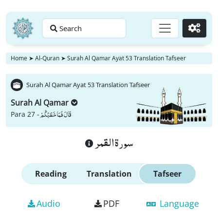
Search
Go
Home
➤
Al-Quran
➤
Surah Al Qamar Ayat 53 Translation Tafseer
Surah Al Qamar Ayat 53 Translation Tafseer
Surah Al Qamar
قَالَ فَمَا خَطْبُكُمْ
Para 27 -
سورة القمر
Reading
Translation
Tafseer
Audio
PDF
Language