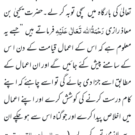
تعالیٰ کی
بارگاہ میں
سچی توبہ
کر لے۔حضرت
یحییٰ بن
رَحْمَۃُاللہ تَعَالٰی عَلَیْہِ
معاذ رازی
فرماتے ہیں
’’جسے یہ
معلوم ہے کہ اس کے
اعمال
قیامت کے دن ا س
کے سامنے پیش کئے جائیں
گے اور ان اعمال کے
مطابق اسے جزا دی جائے گی تو اسے چاہئے کہ اپنے
کام درست کرنے کی کوشش کرے اور اپنے اعمال
میں
اخلاص پیدا کرے اور جو گناہ اس سے ہو چکے ان
روح البیان، القمر، تحت