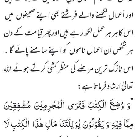
اور
اَعمال لکھنے والے فرشتے بھی اپنے صحیفوں
میں
اس کا ہر ہر عمل لکھ رہے ہیں اورپھر قیامت کے دن
ہر شخص ان اعمال
ناموں
کو اپنے سامنے پائے گا ۔
اللہ
اس نازک ترین مرحلے کی منظر کشی کرتے ہوئے
تعالیٰ ارشاد فرماتا ہے:
وَ وُضِعَ الْكِتٰبُ فَتَرَى الْمُجْرِمِیْنَ مُشْفِقِیْنَ
’’
مِمَّا فِیْهِ وَ یَقُوْلُوْنَ یٰوَیْلَتَنَا مَالِ هٰذَا الْكِتٰبِ لَا