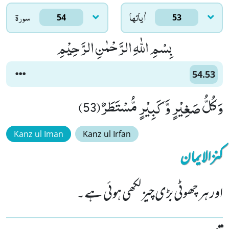
اٰياتها
سورۃ
54
53
بِسْمِ اللّٰهِ الرَّحْمٰنِ الرَّحِیْمِ
54.53
وَ كُلُّ صَغِیْرٍ وَّ كَبِیْرٍ مُّسْتَطَرٌ(53)
Kanz ul Iman
Kanz ul Irfan
کنزالایمان
اور ہر چھوٹی بڑی چیز لکھی ہوئی ہے۔