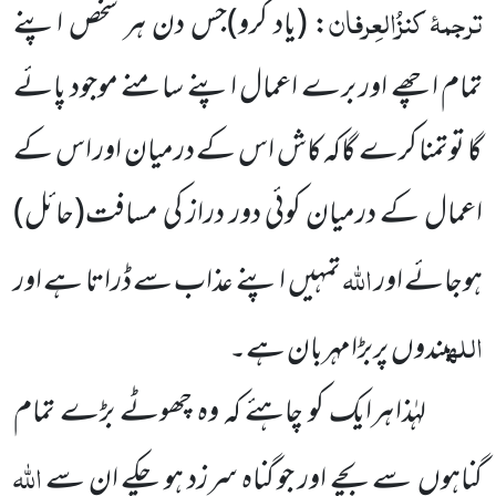
ترجمۂ
کنزُالعِرفان
:
(یاد کرو)
جس دن ہر شخص اپنے
تمام
اچھے اور برے اعمال اپنے سامنے موجود پائے
گا تو
تمنا کرے گاکہ کاش اس کے درمیان اور اس کے
اعمال
کے درمیان کوئی دور دراز کی مسافت
(حائل)
اللہ
ہوجائے
اور
تمہیں
اپنے عذاب سے ڈراتا ہے اور
اللہ
بندوں
پربڑامہربان ہے۔
لہٰذا ہرایک کو چاہئے کہ وہ چھوٹے بڑے تمام
اللہ
گناہوں
سے بچے اور جو گناہ
سرزد ہو چکے ان سے