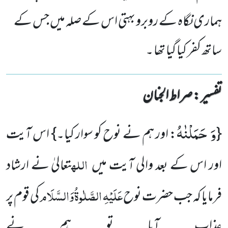
ہماری نگاہ کے روبرو بہتی اس کے صلہ میں جس کے
ساتھ کفر کیا گیا تھا ۔
تفسیر : ‎صراط الجنان
وَ حَمَلْنٰهُ
{
: اور ہم نے نوح کو سوار کیا۔}
اس آیت
اللہ
اور اس کے بعد والی آیت میں
تعالیٰ نے ارشاد
عَلَیْہِ
الصَّلٰوۃُ
وَالسَّلَام
فرمایا کہ جب حضرت نوح
کی قوم پر
عذاب آیا تو ہم نے