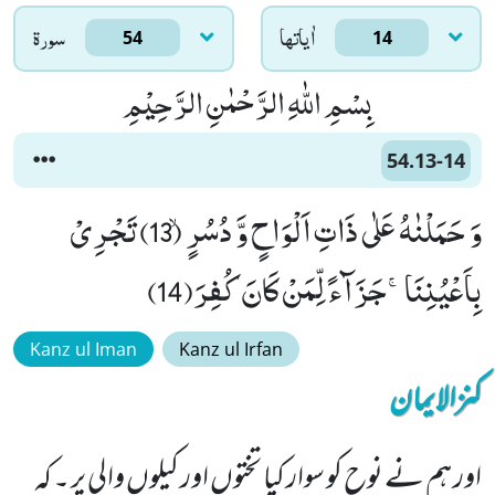
اٰياتها
سورۃ
54
14
بِسْمِ اللّٰهِ الرَّحْمٰنِ الرَّحِیْمِ
54.13-14
وَ حَمَلْنٰهُ عَلٰى ذَاتِ اَلْوَاحٍ وَّ دُسُرٍۙ (13) تَجْرِیْ
بِاَعْیُنِنَاۚ-جَزَآءً لِّمَنْ كَانَ كُفِرَ(14)
Kanz ul Iman
Kanz ul Irfan
کنزالایمان
اور ہم نے نوح کو سوار کیا تختوں اور کیلوں والی پر ۔ کہ