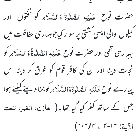
عَلَیْہِ
الصَّلٰوۃُ
وَالسَّلَام
حضرت نوح
کو تختوں اور
کیلوں والی ایسی کشتی پر سوار کیاجوہماری حفاظت میں
عَلَیْہِ
الصَّلٰوۃُ
وَالسَّلَام
بہہ رہی تھی اور حضرت نوح
کو
نجات دینا اور ان کی کافر قوم کو
غرق کر دینا اس
عَلَیْہِ
الصَّلٰوۃُ
وَالسَّلَام
پیارے نوح
کو جزا دینے کیلئے ہوا
خازن، القمر، تحت
جس کے ساتھ کفر کیا گیا تھا۔
(
الآیۃ:
،
)
۲۰۳
/
۴
۱۴
-
۱۳