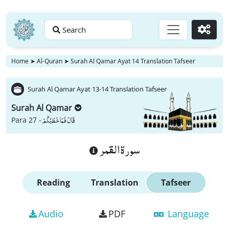
Search
Go
Home
➤
Al-Quran
➤
Surah Al Qamar Ayat 14 Translation Tafseer
Surah Al Qamar Ayat 13-14 Translation Tafseer
Surah Al Qamar
قَالَ فَمَا خَطْبُكُمْ
Para 27 -
سورة القمر
Reading
Translation
Tafseer
Audio
PDF
Language