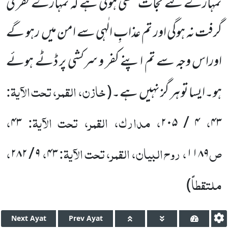
تمہارے لئے نجات لکھی ہوئی ہے کہ تمہارے کفر کی
گرفت نہ ہوگی اور تم عذابِ الٰہی سے امن میں رہو گے
اوراس وجہ سے تم اپنے کفر و سرکشی پر ڈٹے ہوئے
خازن، القمر، تحت الآیۃ:
ہو۔ایسا تو ہر گز نہیں ہے۔
(
،
، مدارک، القمر، تحت الآیۃ:
،
۴۳
۴ / ۲۰۵
۴۳
ص
، روح البیان، القمر، تحت الآیۃ:
،
،
۹ / ۲۸۲
۴۳
۱۱۸۹
ملتقطاً
)
Next
Ayat
Prev
Ayat