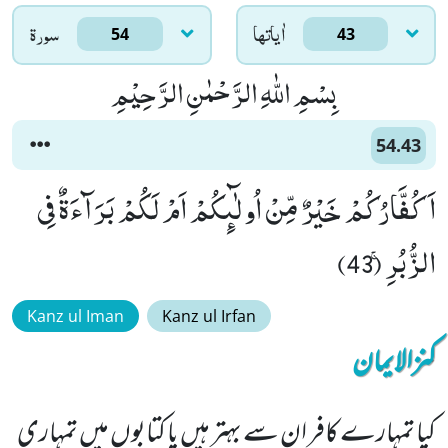
اٰياتها
سورۃ
54
43
بِسْمِ اللّٰهِ الرَّحْمٰنِ الرَّحِیْمِ
54.43
اَكُفَّارُكُمْ خَیْرٌ مِّنْ اُولٰٓىٕكُمْ اَمْ لَكُمْ بَرَآءَةٌ فِی
الزُّبُرِۚ (43)
Kanz ul Iman
Kanz ul Irfan
کنزالایمان
کیا تمہارے کافر ان سے بہتر ہیں یا کتابوں میں تمہاری