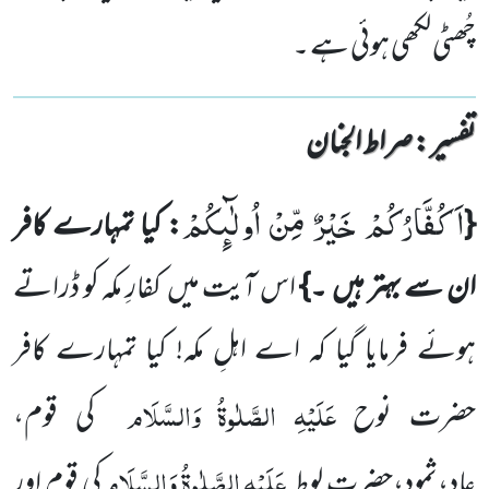
چُھٹی لکھی ہوئی ہے ۔
تفسیر : ‎صراط الجنان
اَكُفَّارُكُمْ خَیْرٌ مِّنْ اُولٰٓىٕكُمْ
{
: کیا تمہارے کافر
ان سے بہتر ہیں ۔}
اس آیت میں کفارِ مکہ کو ڈراتے
ہوئے فرمایا گیا کہ اے اہلِ مکہ! کیا تمہارے کافر
عَلَیْہِ
الصَّلٰوۃُ
وَالسَّلَام
حضرت نوح
کی قوم،
عَلَیْہِ
الصَّلٰوۃُ
وَالسَّلَام
عاد،ثمود،حضرت لوط
کی قوم اور