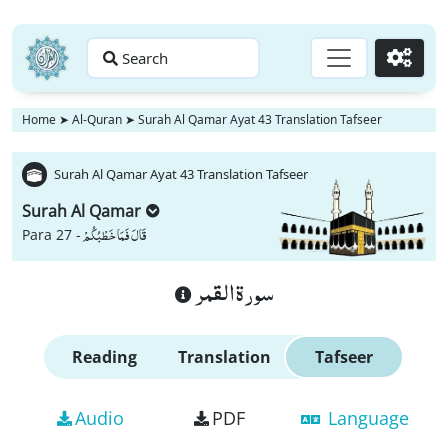
Search
Go
Home
➤
Al-Quran
➤
Surah Al Qamar Ayat 43 Translation Tafseer
Surah Al Qamar Ayat 43 Translation Tafseer
Surah Al Qamar
قَالَ فَمَا خَطْبُكُمْ
Para 27 -
سورة القمر
Reading
Translation
Tafseer
Audio
PDF
Language