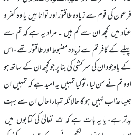
فرعون کی قوم سے زیادہ طاقتور اور توانا ہیں یا وہ کفر و
عناد میں کچھ ان سے کم ہیں ۔ مراد یہ ہے کہ تم سے
پہلے کے کافر تم سے زیادہ مضبوط اور طاقتور تھے ،اس
کے باوجود ان کی سرکشی کی بنا پر جو کچھ ان کے ساتھ ہو
اوہ تم نے سن لیا ،توکیا تمہیں یہ امید ہے کہ تمہیں ان
جیساعذاب نہیں ہو گا حالانکہ تمہارا حال ان سے بہت
اللہ
بدتر ہے، یا یہ بات ہے کہ
تعالیٰ کی کتابوں میں