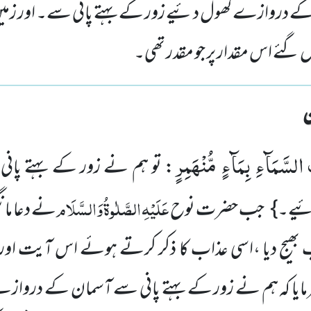
ے دروازے کھول دئیے زور کے بہتے پانی سے۔ اور زمین
ل گئے اس مقدار پر جو مقدر تھی۔
 السَّمَآءِ بِمَآءٍ مُّنْهَمِرٍ
: تو ہم نے زور کے بہتے پا
عَلَیْہِ
الصَّلٰوۃُ
وَالسَّلَام
ئیے۔}
جب حضرت نوح
نے دعا مانگ
ب بھیج دیا ،اسی عذاب کا ذکر کرتے ہوئے اس آیت اور
رمایا کہ ہم نے زور کے بہتے پانی سے آسمان کے درواز