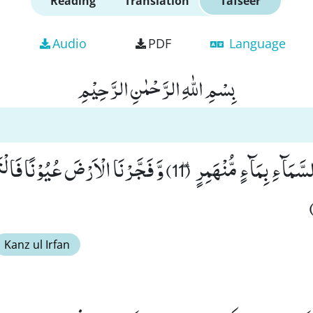
Reading
Translation
Tafseer
Audio
PDF
Language
بِسْمِ اللّٰهِ الرَّحْمٰنِ الرَّحِیْمِ
فَفَتَحْنَاۤ اَبْوَابَ السَّمَآءِ بِمَآءٍ مُّنْهَمِرٍ٘ ۖ (11) وَّ فَجَّرْنَا الْاَرْ
Kanz ul Irfan