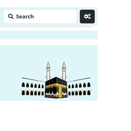
Search
Go