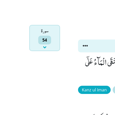
سورۃ
54
ضَ عُیُوْنًا فَالْتَقَى الْمَآءُ عَلٰۤى
Kanz ul Iman