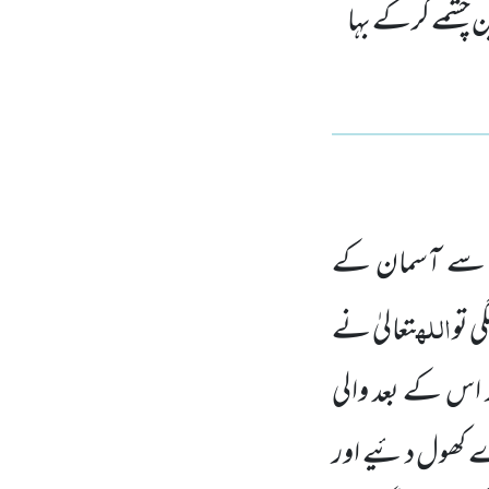
 چشمے کرکے بہا
نی سے آسمان کے
اللہ
ی تو
تعالیٰ نے
 اس کے بعد والی
ے کھول دئیے اور