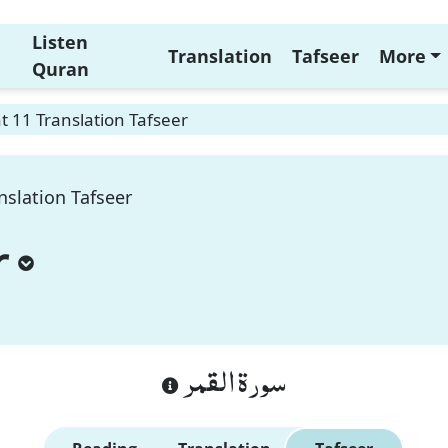
Listen
Translation
Tafseer
More
Quran
 11 Translation Tafseer
nslation Tafseer
r
سورة القمر