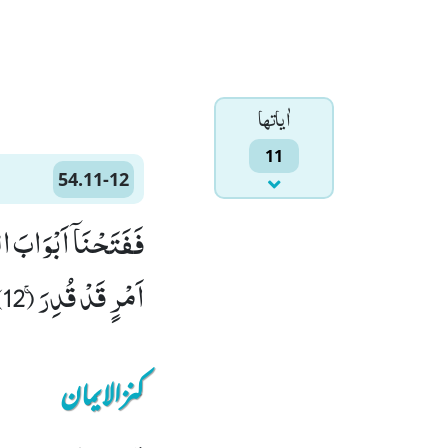
اٰياتها
11
54.11-12
اَمْرٍ قَدْ قُدِرَۚ (12)
کنزالایمان