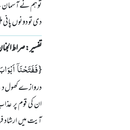
تو ہم نے آسمان ک
دی تو دونوں پانی م
تفسیر : ‎صراط الجنان
فَفَتَحْنَاۤ اَبْوَابَ
{
دروازے کھول د
ان کی قوم پر عذا
آیت میں ارشاد ف