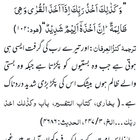
وَ كَذٰلِكَ اَخْذُ رَبِّكَ اِذَاۤ اَخَذَ الْقُرٰى وَ هِیَ
’’
ظَالِمَةٌؕ-اِنَّ اَخْذَهٗۤ اَلِیْمٌ شَدِیْدٌ
ہود:
)
۱۰۲
(
‘‘
ترجمۂ
کنزُالعِرفان
:اور تیرے رب کی گرفت ایسی ہی
ہوتی ہے جب وہ بستیوں
کو پکڑتا ہے جبکہ وہ بستی
والے ظالم ہوں
بیشک اس کی پکڑ بڑی شدید دردناک
بخاری، کتاب التفسیر، باب وکذٰلک اخذ
ہے۔
(
ربّک
الخ،
، الحدیث:
)
۴۶۸۶
۲۴۷
/
۳
...