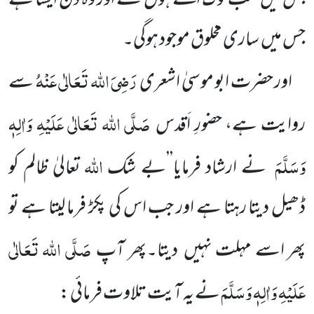
جس میں
سب لوگ اکٹھے ہوں
گے اور وہ دن ایسا ہے
جس میں
ساری مخلوق موجود ہوگی۔
رَضِیَ اللہ تَعَالٰی عَنْہُ
اور حضرت ابو موسیٰ اشعری
سے
صَلَّی اللہ تَعَالٰی عَلَیْہِ وَاٰلِہٖ
روایت ہے، حضورِ اَقدس
وَسَلَّمَ
اللہ
نے
ارشاد فرمایا’’بے شک
تعالیٰ ظالم کو
ڈھیل دیتا رہتا ہے اور جب اس کی پکڑ فرما لیتا ہے تو
صَلَّی اللہ تَعَالٰی
پھر اسے مہلت نہیں
دیتا۔پھر آپ
عَلَیْہِ وَاٰلِہٖ وَسَلَّمَ
نے یہ آیت تلاوت فرمائی :