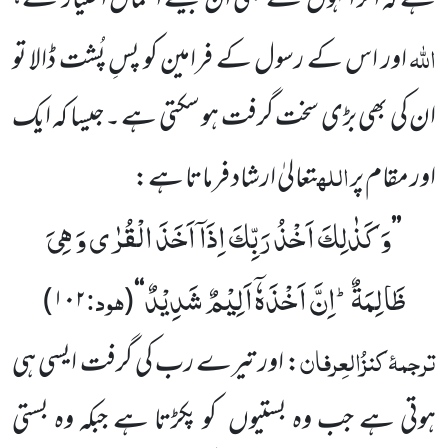
ہے کہ اگر انہوں
نے بھی ان جیسے اعمال اختیار
کئے،
اللہ
اور اس کے رسول کے فرامین کو پسِ پُشت ڈالا تو
ان کی بھی بڑی سخت گرفت ہو سکتی ہے ۔
جیسا کہ ایک
اللہ
اور مقام پر
تعالیٰ ارشاد فرماتا ہے:
وَ كَذٰلِكَ اَخْذُ رَبِّكَ اِذَاۤ اَخَذَ الْقُرٰى وَ هِیَ
’’
ظَالِمَةٌؕ-اِنَّ اَخْذَهٗۤ اَلِیْمٌ شَدِیْدٌ
ہود:
)
۱۰۲
(
‘‘
ترجمۂ
کنزُالعِرفان
: اور تیرے رب کی گرفت ایسی ہی
ہوتی ہے جب وہ بستیوں
کو پکڑتا ہے جبکہ وہ بستی