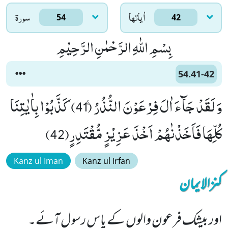
اٰياتها
سورۃ
54
42
بِسْمِ اللّٰهِ الرَّحْمٰنِ الرَّحِیْمِ
54.41-42
وَ لَقَدْ جَآءَ اٰلَ فِرْعَوْنَ النُّذُرُۚ (41) كَذَّبُوْا بِاٰیٰتِنَا
كُلِّهَا فَاَخَذْنٰهُمْ اَخْذَ عَزِیْزٍ مُّقْتَدِرٍ(42)
Kanz ul Iman
Kanz ul Irfan
کنزالایمان
اور بیشک فرعون والوں کے پاس رسول آئے۔