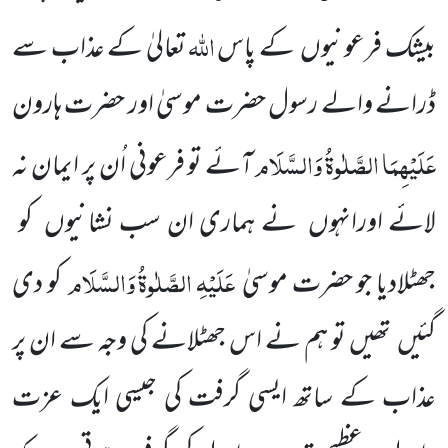
اللہ
بیشک فرعونیوں
کے پاس
تعالیٰ کے عذاب سے
ڈرانے والے رسول حضرت
موسیٰ اور حضرت ہار
ون
عَلَیْہِمَا
الصَّلٰوۃُ
وَالسَّلَام
آئے تو فرعونی اُن پر ایمان نہ
لائے اورانہوں
نے ہماری ان سب نشانیوں
کو
عَلَیْہِ
الصَّلٰوۃُ
وَالسَّلَام
جھٹلادیا جو حضرت موسیٰ
کو دی
گئیں
تھیں تو ہم نے
اس جھٹلانے کی وجہ سے ان پر
عذاب کے ساتھ ایسی
گرفت کی جیسی ایک عزت