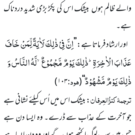
والے ظالم ہوں
بیشک اس کی پکڑ بڑی شدید دردناک
ہے۔
اِنَّ فِیْ ذٰلِكَ لَاٰیَةً لِّمَنْ خَافَ
اور ارشاد فرماتا ہے:
’’
عَذَابَ الْاٰخِرَةِؕ-ذٰلِكَ یَوْمٌ مَّجْمُوْعٌۙ-لَّهُ النَّاسُ وَ
ذٰلِكَ یَوْمٌ مَّشْهُوْدٌ
ہود:
)
۱۰۳
(
‘‘
ترجمۂ
کنزُالعِرفان
: بیشک اس میں
اُس کیلئے نشانی ہے
جو آخرت کے عذاب سے ڈرے۔ وہ ایسا دن ہے