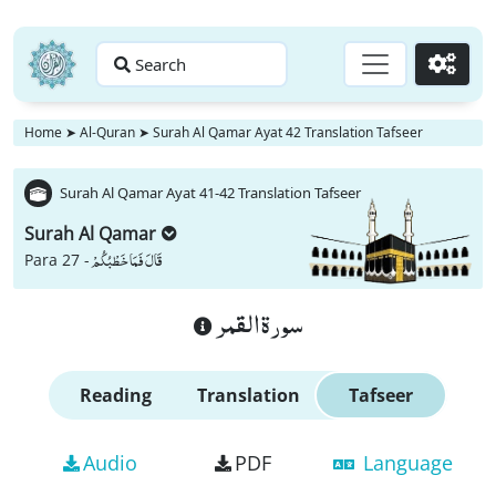
Search
Go
Home
➤
Al-Quran
➤
Surah Al Qamar Ayat 42 Translation Tafseer
Surah Al Qamar Ayat 41-42 Translation Tafseer
Surah Al Qamar
قَالَ فَمَا خَطْبُكُمْ
Para 27 -
سورة القمر
Reading
Translation
Tafseer
Audio
PDF
Language