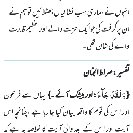
انہوں نے ہماری سب نشانیاں جھٹلائیں تو ہم نے
ان پر گرفت کی جو ایک عزت والے اور عظیم قدرت
والے کی شان تھی۔
تفسیر : ‎صراط الجنان
وَ لَقَدْ جَآءَ
{
: اور بیشک آئے۔}
یہاں
سے فرعون
اور ا س کی قوم کا واقعہ بیان کیا جا رہا
ہے ،چنانچہ اس
آیت اور ا س
کے بعد والی آیت کا خلاصہ یہ ہے کہ