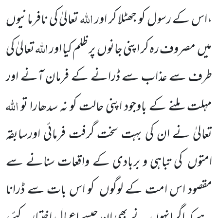
اللہ
،اس کے رسول
کو جھٹلا کر اور
تعالیٰ کی نافرمانیوں
اللہ
میں
مصروف رہ کر اپنی
جانوں
پر ظلم کیا اور
تعالیٰ کی
طرف سے عذاب سے ڈرانے کے فرمان آنے اور
اللہ
مہلت ملنے
کے باوجود اپنی حالت کو نہ سدھارا تو
تعالیٰ نے ان
کی بہت سخت گرفت فرمائی اورسابقہ
امتوں
کی تباہی و بربادی کے
واقعات سنانے سے
مقصود اس امت کے لوگوں
کو اس بات سے ڈرانا