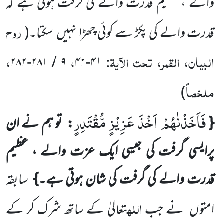
والے ، عظیم قدرت والے کی گرفت ہوتی ہے کہ
روح
قدرت والے کی پکڑ سے کوئی چھڑا نہیں
سکتا۔
(
البیان، القمر، تحت الآیۃ:
،
،
۲۸۲
-
۲۸۱
/
۹
۴۲
-
۴۱
ملخصاً
)
فَاَخَذْنٰهُمْ اَخْذَ عَزِیْزٍ مُّقْتَدِرٍ
{
:
تو ہم نے ان
پرایسی گرفت
کی جیسی ایک عزت والے ، عظیم
قدرت والے کی گرفت کی
شان ہوتی ہے۔}
سابقہ
اللہ
امتوں
نے جب
تعالیٰ کے ساتھ شرک کر کے