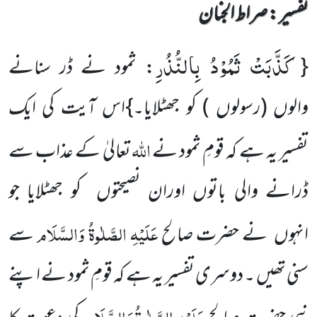
تفسیر : ‎صراط الجنان
كَذَّبَتْ ثَمُوْدُ بِالنُّذُرِ
{
: ثمود نے ڈر سنانے
والوں
(رسولوں )
کو جھٹلایا۔}اس آیت کی ایک
اللہ
تفسیر یہ ہے کہ قومِ ثمود نے
تعالیٰ کے عذاب سے
ڈرانے والی باتوں اوران نصیحتوں کو جھٹلایا جو
عَلَیْہِ الصَّلٰوۃُ وَالسَّلَام
انہوں نے حضرت صالح
سے
سنی تھیں ۔ دوسری تفسیر یہ ہے کہ قومِ ثمود نے اپنے
عَلَیْہِ
الصَّلٰوۃُ
وَالسَّلَام