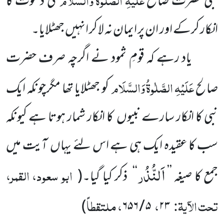
نبی حضرت صالح
کی دعوت کا
انکار کرکے اور ان پر ایمان نہ لا کر انہیں جھٹلایا۔
یاد رہے کہ قومِ ثمود نے اگرچہ صرف حضرت
عَلَیْہِ
الصَّلٰوۃُ
وَالسَّلَام
صالح
کو جھٹلایا تھا مگرچونکہ ایک
نبی کا انکار سارے نبیوں کا انکار شمار ہوتا ہے کیونکہ
سب کا عقیدہ ایک ہی ہے اس لئے یہاں آیت میں
اَلنُّذُر
ابو سعود، القمر،
جمع کا صیغہ ’’
‘‘
ذکر کیا گیا۔
(
تحت الآیۃ:
،
، ملتقطاً
)
۵ / ۶۵۶
۲۳