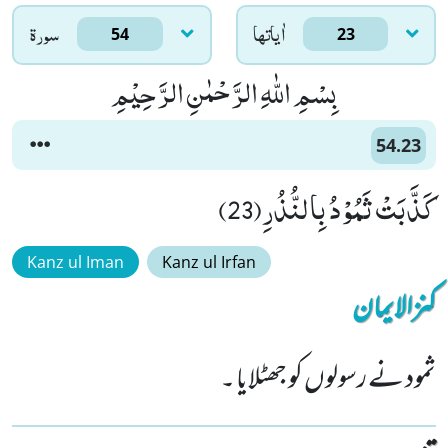
اٰياتها
سورۃ
54
23
بِسْمِ اللّٰهِ الرَّحْمٰنِ الرَّحِیْمِ
54.23
كَذَّبَتْ ثَمُوْدُ بِالنُّذُرِ(23)
Kanz ul Iman
Kanz ul Irfan
کنزالایمان
ثمود نے رسولوں کو جھٹلایا ۔