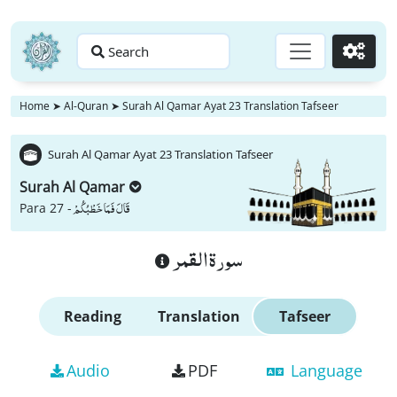
Search
Go
Home
➤
Al-Quran
➤
Surah Al Qamar Ayat 23 Translation Tafseer
Surah Al Qamar Ayat 23 Translation Tafseer
Surah Al Qamar
قَالَ فَمَا خَطْبُكُمْ
Para 27 -
سورة القمر
Reading
Translation
Tafseer
Audio
PDF
Language