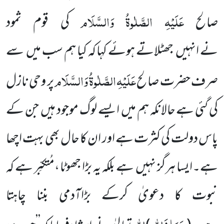
عَلَیْہِ
الصَّلٰوۃُ
وَالسَّلَام
صالح
کی قوم ثمود
نے انہیں جھٹلاتے ہوئے کہا کہ کیا ہم سب میں سے
عَلَیْہِ
الصَّلٰوۃُ
وَالسَّلَام
صرف حضرت صالح
پر وحی نازل
کی گئی ہے حالانکہ ہم میں ایسے لوگ موجود ہیں جن کے
پاس دولت کی کثرت ہے اور ان کا حال بھی بہت اچھا
ہے۔ایسا ہرگز نہیں ہے بلکہ یہ بڑا جھوٹا ،مُتکبِّر ہے کہ
نبوت کا دعویٰ کرکے بڑاآدمی بننا چاہتا