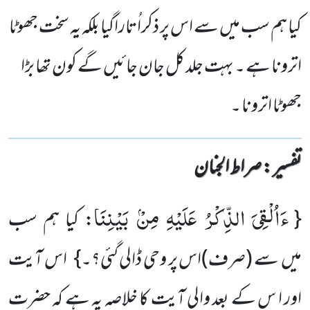
کیا ہم سب میں سے اس پر ذکراُتاراگیا بلکہ یہ سخت جھوٹا
اترونا ہے ۔ بہت جلد کل جان جائیں گے کون تھا بڑا
جھوٹا اترونا ۔
تفسیر : ‎صراط الجنان
ءَاُلْقِیَ الذِّكْرُ عَلَیْهِ مِنْۢ بَیْنِنَا
{
: کیا ہم سب
میں سے
(صرف)
اس پر وحی ڈالی گئی؟۔}
اس آیت
اور ا س کے بعد
والی آیت کا خلاصہ یہ ہے کہ حضرت