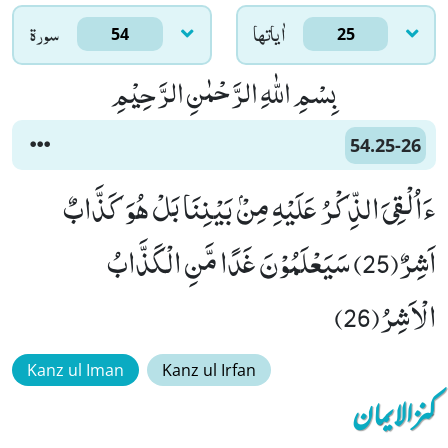
اٰياتها
سورۃ
54
25
بِسْمِ اللّٰهِ الرَّحْمٰنِ الرَّحِیْمِ
54.25-26
ءَاُلْقِیَ الذِّكْرُ عَلَیْهِ مِنْۢ بَیْنِنَا بَلْ هُوَ كَذَّابٌ
اَشِرٌ(25) سَیَعْلَمُوْنَ غَدًا مَّنِ الْكَذَّابُ
الْاَشِرُ(26)
Kanz ul Iman
Kanz ul Irfan
کنزالایمان