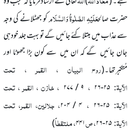
مَعَاذَ
اللہ
اللہ
ہے۔
(
)
تعالیٰ نے ارشادفرمایا
کہ’’جب وہ
عَلَیْہِ
الصَّلٰوۃُ
وَالسَّلَام
حضرت صالح
کو
جھٹلانے کی وجہ
سے عذاب میں مبتلا کئے جائیں گے تو بہت جلد خود ہی
جان جائیں گے کہ ان میں سے کون بڑا جھوٹا اور
روح البیان ، القمر ، تحت
مُتکبِّرتھا۔
(
الآیۃ:
،
، خازن ، القمر ، تحت
۲۷۷
/
۹
۲۶
-
۲۵
الآیۃ:
،
، جلالین، القمر، تحت
۲۰۴
/
۴
۲۶
-
۲۵
الآیۃ:
، ص
، ملتقطاً
)
۴۴۱
۲۶
-
۲۵