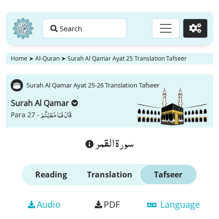
Search
Go
Home
➤
Al-Quran
➤
Surah Al Qamar Ayat 25 Translation Tafseer
Surah Al Qamar Ayat 25-26 Translation Tafseer
Surah Al Qamar
قَالَ فَمَا خَطْبُكُمْ
Para 27 -
سورة القمر
Reading
Translation
Tafseer
Audio
PDF
Language