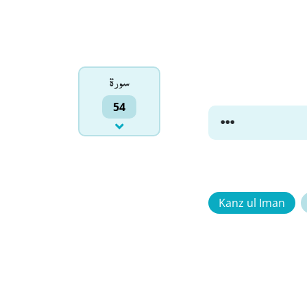
سورۃ
54
Kanz ul Iman