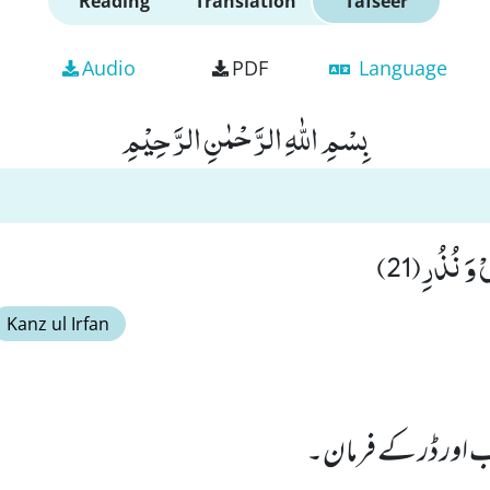
Reading
Translation
Tafseer
Audio
PDF
Language
بِسْمِ اللّٰهِ الرَّحْمٰنِ الرَّحِیْمِ
َ نُذُرِ(21)
Kanz ul Irfan
ذاب اور ڈر کے فرمان۔