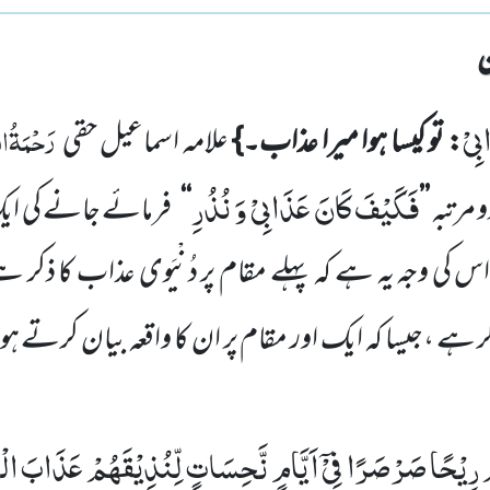
ِیْ
رَحْمَۃُال
: تو کیسا ہوا میرا عذاب۔}
علامہ اسماعیل حقی
فَكَیْفَ كَانَ عَذَابِیْ وَ نُذُرِ
 مرتبہ
’’
‘‘
فرمائے جانے کی ای
س کی وجہ یہ ہے کہ پہلے مقام پر دُنْیَوی عذاب کا ذکر ہ
ر ہے ،جیسا کہ ایک اور مقام پر ان کا واقعہ بیان کرتے 
مْ رِیْحًا صَرْصَرًا فِیْۤ اَیَّامٍ نَّحِسَاتٍ لِّنُذِیْقَهُمْ عَذَابَ ا