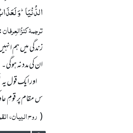
الدُّنْیَاؕ-وَ لَعَذَاب
ترجمۂ
کنزُالعِرفان
: 
زندگی میں ہم انہی
ان کی مدد نہ ہوگی۔
اور ایک قول یہ نق
س مقام پر قومِ ع
روح البیان، القمر
(