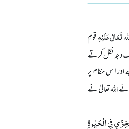
لہ تَعَالٰی عَلَیْہِ
قومِ
ک وجہ نقل کرتے
ے اور ا س مقام پر
اللہ
ہوئے
تعالیٰ نے
لْخِزْیِ فِی الْحَیٰوةِ