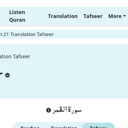
Listen
Translation
Tafseer
More
Quran
 21 Translation Tafseer
ation Tafseer
r
سورة القمر