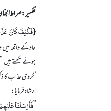
تفسیر : ‎صراط الجنان
فَكَیْفَ كَانَ عَذَاب
{
عاد کے واقعہ میں دو
ہوئے لکھتے ہیں ’’ا
اُخروی عذاب کا ذک
ارشاد فرمایا:
فَاَرْسَلْنَا عَلَیْهِ
’’