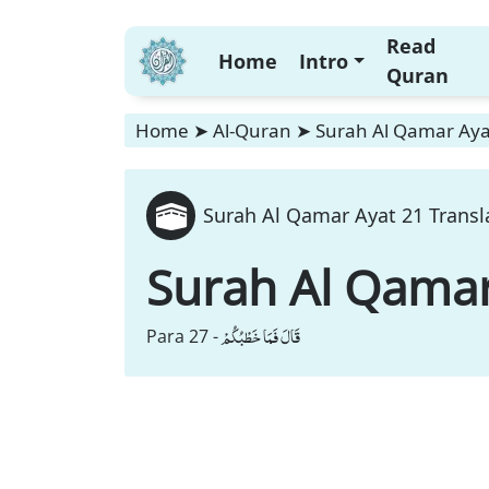
Read
Home
Intro
Quran
Home
➤
Al-Quran
➤
Surah Al Qamar Ayat
Surah Al Qamar Ayat 21 Transl
Surah Al Qama
قَالَ فَمَا خَطْبُكُمْ
Para 27 -