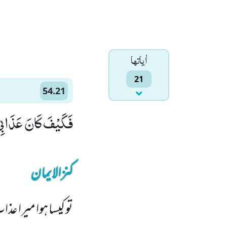
اٰياتها
21
54.21
فَكَیْفَ كَانَ عَذَابِیْ و
کنزالایمان
تو کیسا ہوا میرا ع