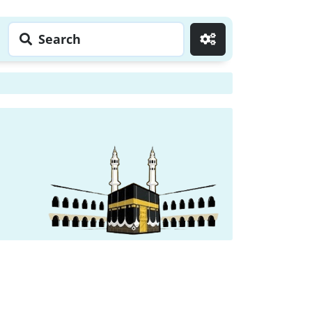
Search
Go