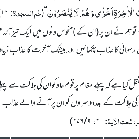
ُ الْاٰخِرَةِ اَخْزٰى وَ هُمْ لَا یُنْصَرُوْنَ
حٰم السجدۃ:
)
۱۶
(
‘‘
تو ہم نے ان پر
(ان کے)
منحوس دنوں میں ایک تیزآندھی ب
ں رسوائی کا عذاب چکھائیں اور بیشک آخرت کا عذاب زیاد
ل کیا ہے کہ پہلے مقام پر قومِ عاد کو ان کی ہلاکت سے پہلے 
اد کی ہلاکت کے بعددوسروں کو ان پر آنے والے عذاب س
، تحت الآیۃ:
،
)
۹ / ۲۷۶
۲۱