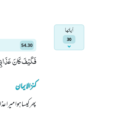
اٰياتها
30
54.30
فَكَیْفَ كَانَ عَذَابِیْ و
کنزالایمان
پھر کیسا ہوا میرا 