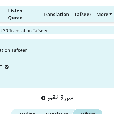
Listen
Translation
Tafseer
More
Quran
 30 Translation Tafseer
ation Tafseer
r
سورة القمر