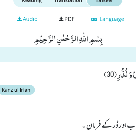
Reading
Translation
Tafseer
Audio
PDF
Language
بِسْمِ اللّٰهِ الرَّحْمٰنِ الرَّحِیْمِ
َ نُذُرِ(30)
Kanz ul Irfan
عذاب اور ڈر کے فرمان ۔