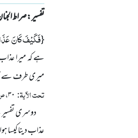
تفسیر : ‎صراط الجنان
فَكَیْفَ كَانَ عَذَابِ
{
ہے کہ میرا عذا
میری طرف سے آئے
تحت الآیۃ:
، ص
۳۰
دوسری تفسیر یہ ہ
عذاب دینا کیسا ہ