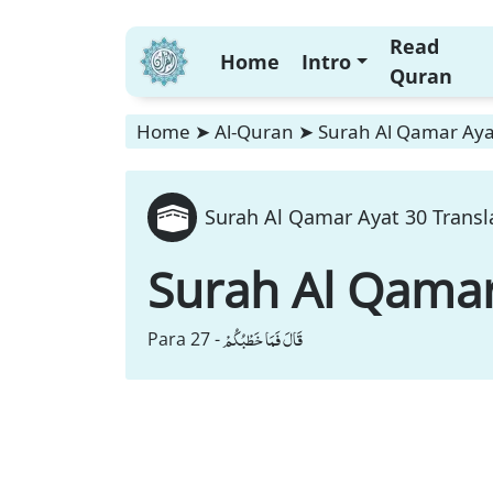
Read
Home
Intro
Quran
Home
➤
Al-Quran
➤
Surah Al Qamar Ayat
Surah Al Qamar Ayat 30 Transl
Surah Al Qama
قَالَ فَمَا خَطْبُكُمْ
Para 27 -