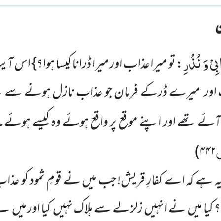
یْ وَ نُذُرِ
: تو میرا عذاب اور میرا ڈرانا کیسا ہوا؟} اس آی
ب اور میرے ڈرکے فرمان جو عذاب نازل ہونے سے پ
 تھے اور اپنے موقع پر واقع ہوئے وہ کیسے ہوئے۔
)
۴۴۲
ے کہ اے کفارِ قریش! جب میں نے قومِ ثمود کو عذاب دی
وا؟ کیا میں نے انہیں زلزلے سے ہلاک نہیں کیا اور می