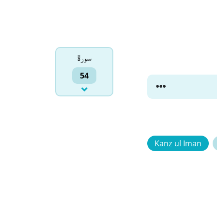
سورۃ
54
Kanz ul Iman