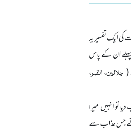
ت کی ایک تفسیر یہ
ہلے ان کے پاس
جلالین، القمر،
(
ا تو انہیں میرا
ں نے جس عذاب سے