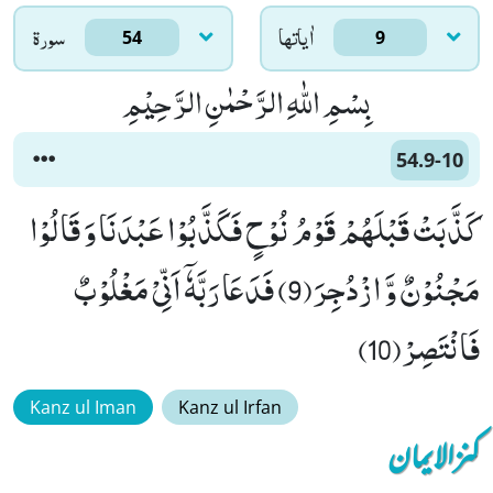
اٰياتها
سورۃ
54
9
بِسْمِ اللّٰهِ الرَّحْمٰنِ الرَّحِیْمِ
54.9-10
كَذَّبَتْ قَبْلَهُمْ قَوْمُ نُوْحٍ فَكَذَّبُوْا عَبْدَنَا وَ قَالُوْا
مَجْنُوْنٌ وَّ ازْدُجِرَ(9) فَدَعَا رَبَّهٗۤ اَنِّیْ مَغْلُوْبٌ
فَانْتَصِرْ(10)
Kanz ul Iman
Kanz ul Irfan
کنزالایمان