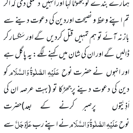
ہمارے بندے کو جھوٹا کہا اور انہیں دھمکی دی
کہ اگر
تم اپنے وعظ و نصیحت اوردین کی دعوت دینے سے
باز نہ آئے تو ہم تمہیں قتل کردیں گے اور سَنگسار کر
ڈالیں گے اور ان کی شان میں کہنے لگے: یہ پاگل ہے
عَلَیْہِ
الصَّلٰوۃُ
وَالسَّلَام
اور انہوں نے حضرت نوح
کو
دین کی دعوت دینے پرجھڑکا
تو
(بہت عرصہ ان کی
اَذِیَّتوں پرصبر کرنے کے بعد)
حضرت
عَلَیْہِ
الصَّلٰوۃُ
وَالسَّلَام
عَزَّوَجَلَّ
نوح
نے اپنے رب
سے