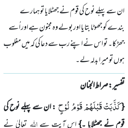
ان سے پہلے نوح کی قوم نے جھٹلایا تو ہمارے
بندے کو جھوٹا بتایا اور بولے وہ مجنون ہے اور اُسے
جھڑکا۔ تو اس نے اپنے رب سے دعا کی کہ میں مغلوب
ہوں تو میرا بدلہ لے۔
تفسیر : ‎صراط الجنان
كَذَّبَتْ قَبْلَهُمْ قَوْمُ نُوْحٍ
{
: ان سے پہلے نوح کی
اللہ
قوم نے جھٹلایا ۔}
اس آیت سے
تعالیٰ نے