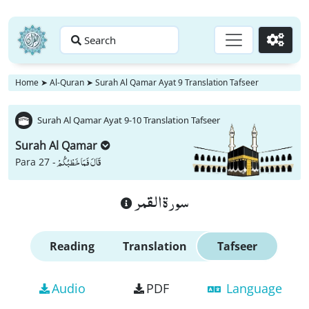
Search
Go
Home
➤
Al-Quran
➤
Surah Al Qamar Ayat 9 Translation Tafseer
Surah Al Qamar Ayat 9-10 Translation Tafseer
Surah Al Qamar
قَالَ فَمَا خَطْبُكُمْ
Para 27 -
سورة القمر
Reading
Translation
Tafseer
Audio
PDF
Language