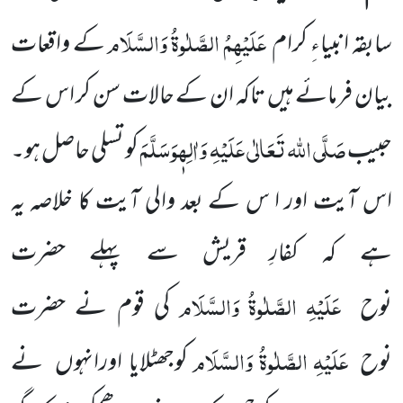
عَلَیْہِمُ الصَّلٰوۃُ وَالسَّلَام
سابقہ انبیاءِ کرام
کے واقعات
بیان
فرمائے ہیں تاکہ ان کے حالات سن کر اس کے
صَلَّی اللہ تَعَالٰی عَلَیْہِ وَاٰلِہٖوَسَلَّمَ
حبیب
کو
تسلی حاصل ہو
۔
اس آیت
اور ا س کے
بعد والی آیت کا خلاصہ یہ
ہے
کہ کفارِ قریش سے پہلے حضرت
عَلَیْہِ
الصَّلٰوۃُ
وَالسَّلَام
نوح
کی قوم نے حضرت
عَلَیْہِ
الصَّلٰوۃُ
وَالسَّلَام
نوح
کوجھٹلایا اورانہوں نے