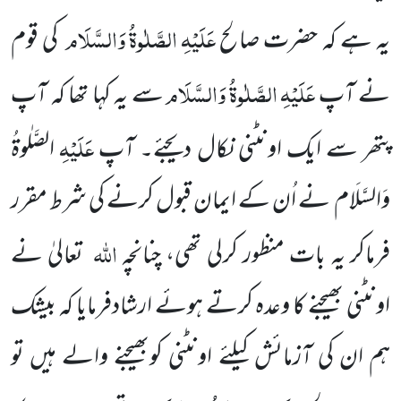
عَلَیْہِ
الصَّلٰوۃُ
وَالسَّلَام
یہ ہے کہ حضرت صالح
کی قوم
عَلَیْہِ
الصَّلٰوۃُ
وَالسَّلَام
نے آپ
سے یہ کہا تھا کہ آپ
عَلَیْہِ
پتھر سے ایک اونٹنی نکال دیجئے۔ آپ
الصَّلٰوۃُ
وَالسَّلَام
نے اُن کے ایمان قبول کرنے کی شرط مقرر
اللہ
فرماکر یہ بات منظور کرلی تھی، چنانچہ
تعالیٰ نے
اونٹنی بھیجنے کا وعدہ کرتے ہوئے ارشادفرمایا کہ بیشک
ہم ان کی آزمائش کیلئے اونٹنی کوبھیجنے والے ہیں تو