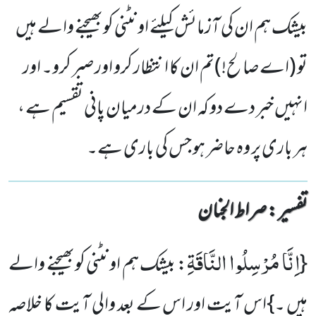
بیشک ہم ان کی آزمائش کیلئے اونٹنی کوبھیجنے والے ہیں
تو (اے صا لح!)تم ان کا انتظار کرو اور صبر کرو۔ اور
انہیں خبر دے دو کہ ان کے درمیان پانی تقسیم ہے ،
ہر باری پر وہ حاضر ہو جس کی باری ہے۔
تفسیر : ‎صراط الجنان
اِنَّا مُرْسِلُوا النَّاقَةِ
{
: بیشک ہم اونٹنی کوبھیجنے والے
ہیں ۔}
اس آیت اور اس کے بعد والی آیت کا خلاصہ