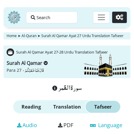
Search
Go
Home
➤
Al-Quran
➤
Surah Al Qamar Ayat 27 Urdu Translation Tafseer
Surah Al Qamar Ayat 27-28 Urdu Translation Tafseer
Surah Al Qamar
قَالَ فَمَا خَطْبُكُمْ
Para 27 -
سورة القمر
Reading
Translation
Tafseer
Audio
PDF
Language