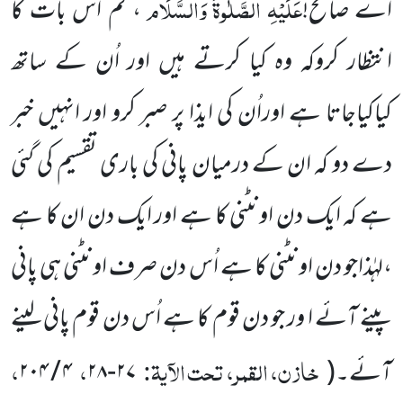
عَلَیْہِ
الصَّلٰوۃُ
وَالسَّلَام
اے صالح!
، تم اس بات کا
انتظار کروکہ وہ کیا کرتے ہیں اور اُن کے ساتھ
کیاکیاجاتا ہے اوراُن کی ایذا پر صبر کرو اور
انہیں خبر
دے دو کہ ان کے درمیان پانی کی باری تقسیم کی گئی
ہے کہ ایک دن اونٹنی کا ہے اور ایک دن ان کا ہے
،لہٰذاجو دن اونٹنی کا ہے اُس دن صرف اونٹنی ہی پانی
پینے آئے ا ور جو دن قوم کا ہے اُس دن قوم پانی لینے
خازن، القمر، تحت الآیۃ:
،
،
آئے۔
(
۲۷
-
۲۸
۴
/
۲۰۴