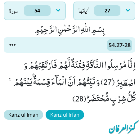
اٰياتها
سورۃ
54
27
بِسْمِ اللّٰهِ الرَّحْمٰنِ الرَّحِیْمِ
54.27-28
اِنَّا مُرْسِلُوا النَّاقَةِ فِتْنَةً لَّهُمْ فَارْتَقِبْهُمْ وَ
اصْطَبِرْ٘ (27) وَ نَبِّئْهُمْ اَنَّ الْمَآءَ قِسْمَةٌۢ بَیْنَهُمْۚ-
كُلُّ شِرْبٍ مُّحْتَضَرٌ(28)
Kanz ul Iman
Kanz ul Irfan
کنزالعرفان