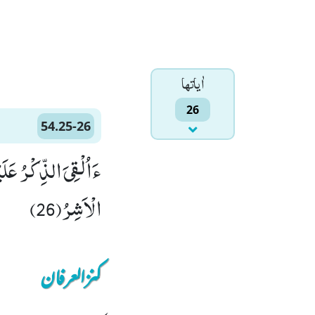
اٰياتها
26
54.25-26
الْاَشِرُ(26)
کنزالعرفان