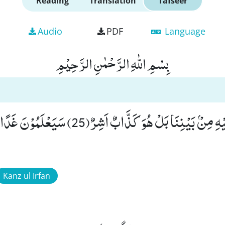
Reading
Translation
Tafseer
Audio
PDF
Language
بِسْمِ اللّٰهِ الرَّحْمٰنِ الرَّحِیْمِ
ءَاُلْقِیَ الذِّكْرُ عَلَیْهِ مِنْۢ بَیْنِنَا بَلْ هُوَ كَذَّابٌ
Kanz ul Irfan