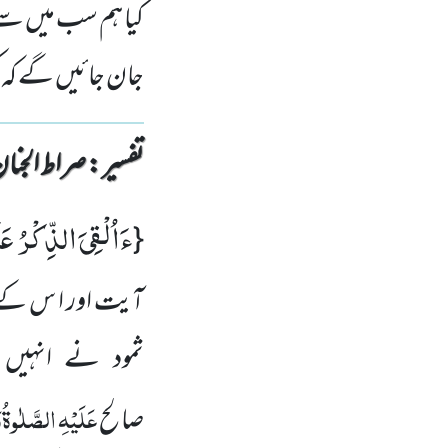
کیا ہم سب میں سے 
جان جائیں گے کہ کو
تفسیر : ‎صراط الجنان
ءَاُلْقِیَ الذِّكْرُ عَل
{
آیت اور ا س کے 
ثمود نے انہی
عَلَیْہِ
الصَّلٰوۃُ
و
صالح