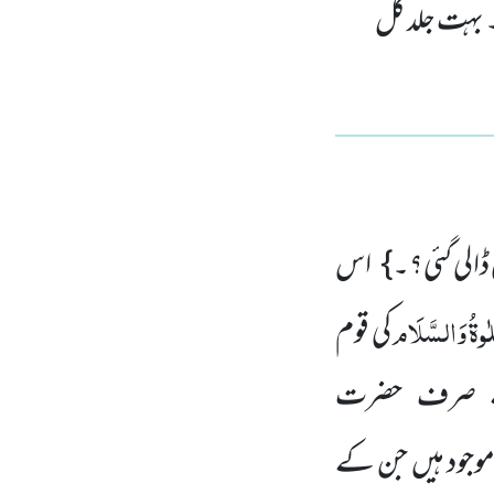
۔ بہت جلد کل
ڈالی گئی؟۔}
اس
ٰوۃُ
وَالسَّلَام
کی قوم
سے صرف حضرت
 موجود ہیں جن کے