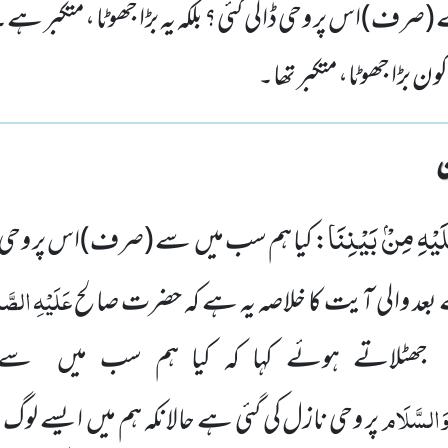
(صرف)اس پر وحی ڈالی گئی؟ بلکہ یہ بڑا جھوٹا ،متکبر ہے
ن بڑا جھوٹا،متکبر تھا۔
َیْهِ مِنْۢ بَیْنِنَا
: کیا ہم سب میں سے
(صرف)
اس پر وحی 
عَلَیْہِ
الصَّل
بعد
والی آیت کا خلاصہ یہ ہے کہ حضرت صالح
ں جھٹلاتے ہوئے کہا کہ کیا ہم سب میں 
َالسَّلَام
پر وحی نازل کی گئی ہے حالانکہ ہم میں ایسے لوگ