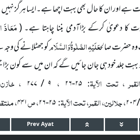
ہے اور ان کا حال بھی بہت اچھا ہے۔ایسا ہرگز نہیں ہے ب
مَعَاذَ
ا
بوت کا دعویٰ کرکے بڑاآدمی بننا چاہتا ہے۔
(
عَلَیْہِ
الصَّلٰوۃُ
وَالسَّلَام
 وہ حضرت صالح
کو
جھٹلانے کی وجہ س
ت جلد خود ہی جان جائیں گے کہ ان میں سے کون بڑا جھوٹا
قمر ، تحت الآیۃ:
،
، خازن 
۲۷۷
/
۹
۲۶
-
۲۵
، جلالین، القمر، تحت الآیۃ:
، ص
، ملتقط
۴۴۱
۲۶
-
۲۵
۲۰۴
Prev
Ayat