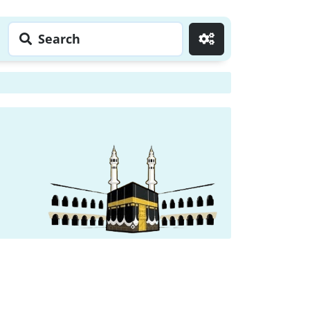
Search
Go