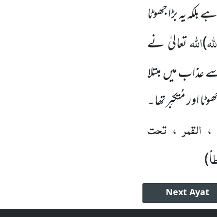
لکہ یہ بڑا جھوٹا
للہ
اللہ
)
تعالیٰ نے
ے عذاب میں مبتلا
 اور مُتکبِّرتھا۔
، القمر ، تحت
اً
)
Next
Ayat