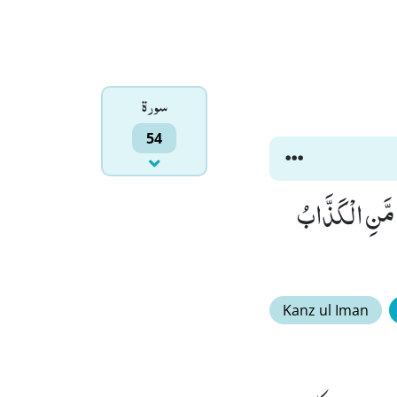
سورۃ
54
 اَشِرٌ(25) سَیَعْلَمُوْنَ غَدًا مَّنِ الْكَذَّابُ
Kanz ul Iman