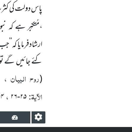
پاس دولت کی کثرت 
،مُتکبِّر ہے کہ ن
ارشادفرمایا
کہ’’جب
کئے جائیں گے تو بہ
روح البیان ، ال
(
الآیۃ:
،
/
۴
۲۶
-
۲۵