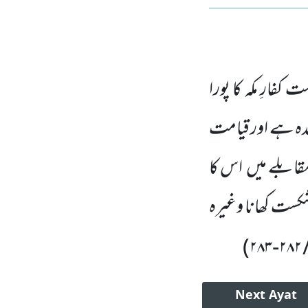
 کفارِ مکہ کا پورا
ہ ہے اور قیامت
قابلے میں
اس کا
شکست کھانا وغیرہ
)
۲۸۳
-
۲۸۲
Next
Ayat