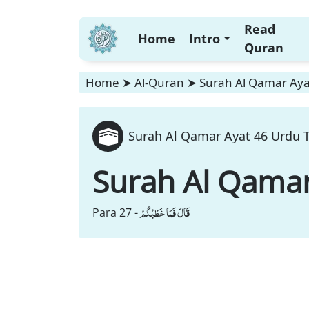
Read
Home
Intro
Quran
Home
➤
Al-Quran
➤
Surah Al Qamar Ayat
Surah Al Qamar Ayat 46 Urdu T
Surah Al Qama
قَالَ فَمَا خَطْبُكُمْ
Para 27 -