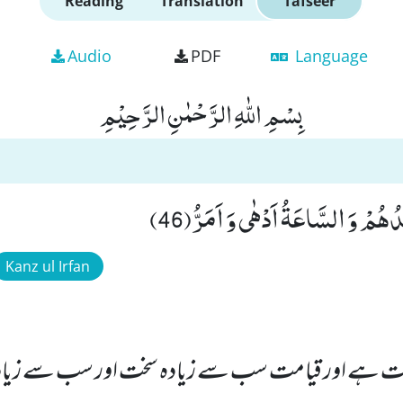
Reading
Translation
Tafseer
Audio
PDF
Language
بِسْمِ اللّٰهِ الرَّحْمٰنِ الرَّحِیْمِ
ُمْ وَ السَّاعَةُ اَدْهٰى وَ اَمَرُّ(46)
Kanz ul Irfan
قیامت ہے اور قیامت سب سے زیادہ سخت اور سب سے زی