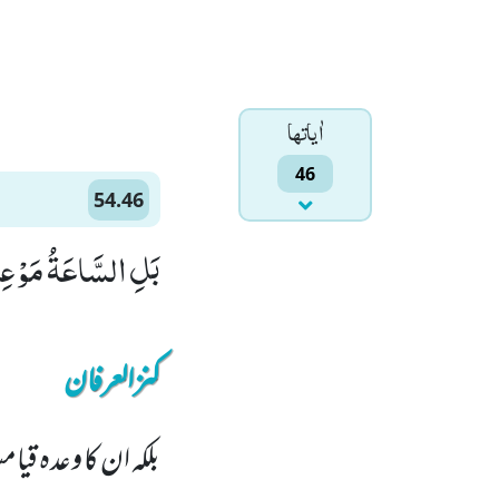
اٰياتها
46
54.46
بَلِ السَّاعَةُ مَوْعِدُه
کنزالعرفان
بلکہ ان کا وعدہ 