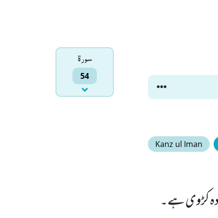
سورۃ
54
Kanz ul Iman
ادہ کڑوی ہے۔