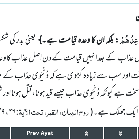
ْعِدُهُمْ
: بلکہ ان کا وعدہ قیامت ہے۔}
یعنی بدر کی شکست
اس عذاب کے بعد انہیں
قیامت کے دن اصل عذاب کا وعد
 اور سب سے زیادہ کڑوی ہے کہ دُنْیَوی عذاب کے م
ت ہے کیونکہ دُنْیَوی عذاب جیسے قید ہونا،قتل ہونا اور 
روح البیان، القمر، تحت الآیۃ:
،
کی ایک جھلک ہے۔
(
۴۶
۹
/
Prev
Ayat