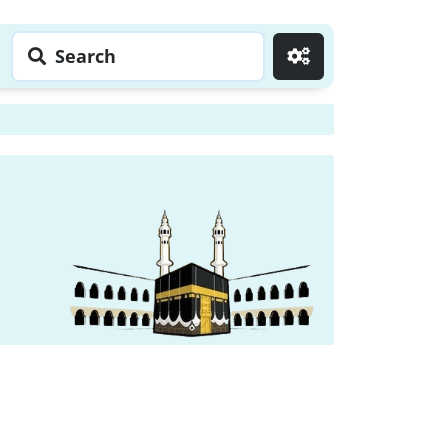
Search
Go