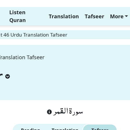
Listen
Translation
Tafseer
More
Quran
 46 Urdu Translation Tafseer
ranslation Tafseer
r
سورة القمر