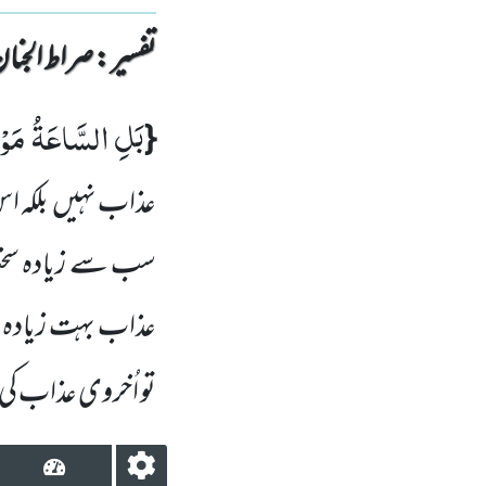
تفسیر : ‎صراط الجنان
بَلِ السَّاعَةُ مَو
{
عذاب نہیں
بلکہ 
سب سے زیادہ سخت
عذاب بہت زیادہ سخ
تو اُخروی عذاب 