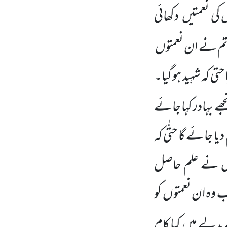
س کی نعمتیں
دکھائی
’تم نے ان نعمتوں
 حتی کہ شہید ہو گیا
۔
جھے بہادر کہا
جائے
یا جائے گا حتّٰی کہ
 جس نے علم حاصل
 وہ ان نعمتوں
کو
بدلے میں
کیا کام