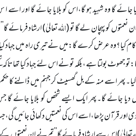
یا جائے گا وہ شہید ہو گا،اس کو بلایا جائے گا اور اسے ا 
اللہ
ن نعمتوں
کو پہچان لے گا تو
(
تعالیٰ)
ارشاد فرمائے گا’
 کام کیا؟وہ عرض کرے گا:میں
نے تیری راہ میں
جہاد کیا
:تو جھوٹ بولتا ہے ،بلکہ تو نے اس لئے
جہاد کیا
تھا تاکہ ت
دیا گیا۔پھر اسے منہ کے بل گھسیٹ کر جہنم میں
ڈالنے کا حکم د
 دیا جائے گا۔پھر ایک ایسے شخص کو بلایا جائے گا
 دی اور قرآن پڑھا،اسے اس
کی
نعمتیں
دکھائی جائیں
گی،جب
ہ
تعالیٰ)
اس سے ارشاد فرمائے گا’’تم
نے ان نعمتوں
کے 