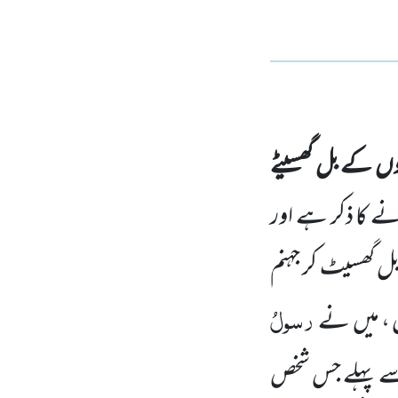
وں کے بل گھسیٹے
نے کا ذکر ہے اور
ل گھسیٹ کر جہنم
رسولُ
، میں
نے
ے پہلے جس شخص