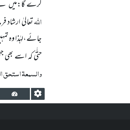
کرے گا:میں
نے
اللہ
تعالیٰ
ارشاد فر
جائے ،لہٰذا وہ تمہ
حتّٰی کہ اسے بھی ج
والسمعۃ استحق ا