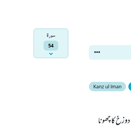
سورۃ
54
Kanz ul Iman
وزخ کا چھونا