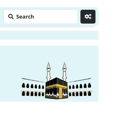
Search
Go