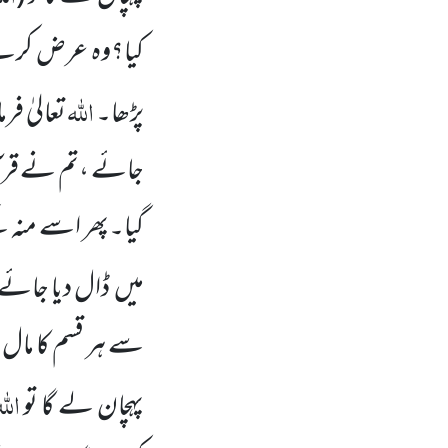
کیا؟وہ عرض کرے
اللہ
پڑھا۔
تعالیٰ فر
جائے ،تم نے قرآن
گیا۔پھر اسے منہ 
میں
ڈال دیا جائے 
سے ہر قسم کا مال 
الل
پہچان لے گا تو