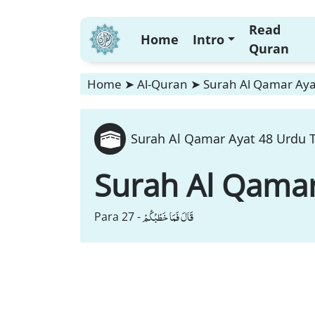
Read
Home
Intro
Quran
Home
➤
Al-Quran
➤
Surah Al Qamar Ayat
Surah Al Qamar Ayat 48 Urdu T
Surah Al Qama
قَالَ فَمَا خَطْبُكُمْ
Para 27 -