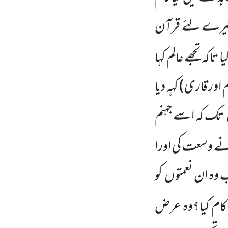
 تیرے لئے قرآن
کہ تجھے عالِم کہا
م اور قاری)
کہہ دیا
تک کہ اسے جہنم
 نے وسعت کی
اورا
ب
وہ ان نعمتوں
کو
 کام کیا؟وہ عرض