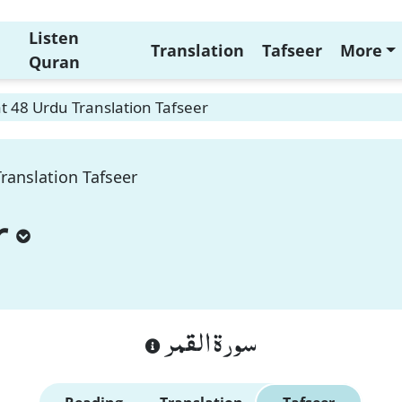
Listen
Translation
Tafseer
More
Quran
 48 Urdu Translation Tafseer
ranslation Tafseer
r
سورة القمر