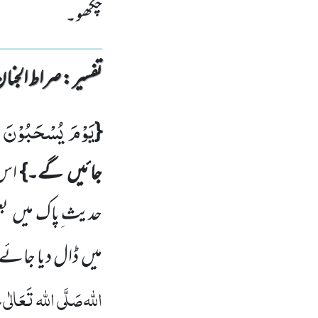
چکھو۔
تفسیر : ‎صراط الجنان
یَوْمَ یُسْحَبُوْنَ ف
{
جائیں
گے
۔}
اس 
حدیث ِپاک میں
بع
میں
ڈال دیا جائے گ
اللہ
صَلَّی اللہ تَعَالٰی عَل