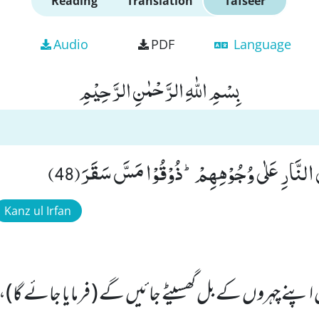
Reading
Translation
Tafseer
Audio
PDF
Language
بِسْمِ اللّٰهِ الرَّحْمٰنِ الرَّحِیْمِ
النَّارِ عَلٰى وُجُوْهِهِمْؕ-ذُوْقُوْا مَسَّ سَقَرَ(48)
Kanz ul Irfan
پنے چہروں کے بل گھسیٹے جائیں گے ( فرمایا جائے گا)، د