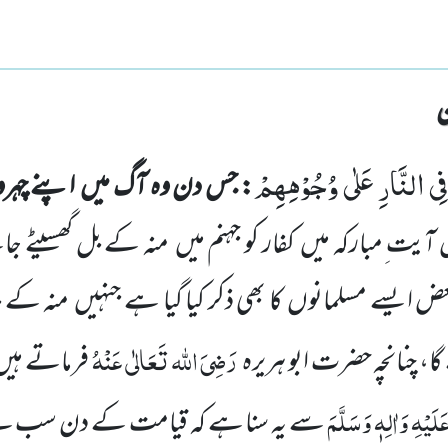
ِی النَّارِ عَلٰى وُجُوْهِهِمْ
:
جس دن وہ آگ میں
اپنے چہر
آیت ِمبارکہ میں
کفار کو جہنم میں
منہ کے بل گھسیٹے جا
ض ایسے مسلمانوں
کا بھی ذکر کیا گیا ہے جنہیں
منہ کے ب
رَضِیَ اللہ تَعَالٰی عَنْہُ
ا، چنانچہ حضرت ابو ہریرہ
فرماتے ہیں 
َیْہِ وَاٰلِہٖ وَسَلَّمَ
سے یہ
سنا ہے کہ قیامت کے دن سب س