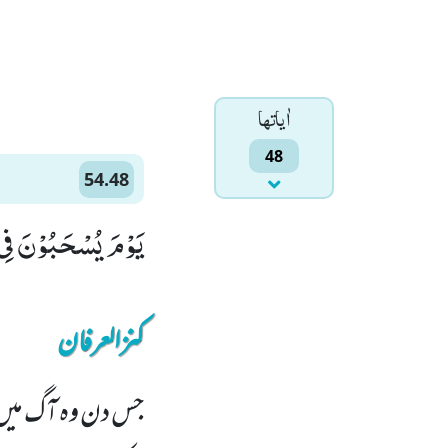
اٰياتها
48
54.48
یَوْمَ یُسْحَبُوْنَ فِی 
کنزالعرفان
جس دن وہ آگ میں ا