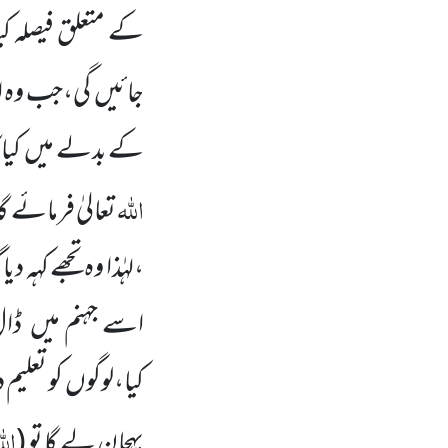
کے متعلق
فیصلہ ک
جائیں
گی،جب وہ ا
کے بدلے میں
کیا
اللہ
تعالیٰ
فرمائے گا
،لہٰذا وہ تجھے کہہ 
اسے جہنم میں
ڈال
کیا،لوگوں
کو تعلیم
الل
پہچان لے گا تو
(