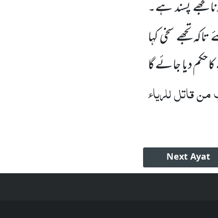
نا تجھے پسند
ہے۔
تاکہ تجھے سخی
کہا
کا حکم دیا جائے گا
من قاتل للریاء
Next
Ayat