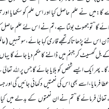
 گا:میں
نے علم حاصل کیا اور اس علم کو سکھایا اور
مائے گا’’تو جھوٹ بولتا ہے،تم نے ا س لئے علم حاصل کیا تا
 اس لئے پڑھا تاکہ تجھے قاری کہا جائے،سو تمہیں
(عال
کے بل گھسیٹ کر جہنم میں
ڈالنے کا حکم دیا جائے گا یہاں
اللہ
گا۔پھر ایک ایسے شخص کو بلایا جائے گا جس پر
تعالیٰ
عطا فرمایا،اسے بھی اس کی نعمتیں
دکھائی جائیں
گی اور ج
ہ
تعالیٰ فرمائے گا’’تم نے ان نعمتوں
کے بدلے میں
کیا