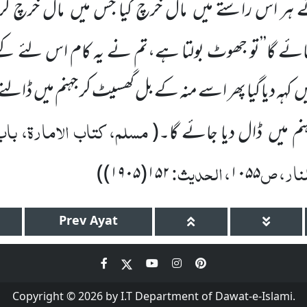
 ہر اس راستے میں
مال خرچ کیا جس میں
مال خرچ
کر
مائے گا’’تو جھوٹ بولتا ہے،تم نے یہ کام اس لئے کئے 
یں
کہہ دیا گیا پھر اسے منہ کے بل گھسیٹ کر جہنم میں
ڈالنے 
مسلم، کتاب الامارۃ، باب 
ہنم میں
ڈال دیا جائے گا۔
(
لنار، ص
، الحدیث:
)
۱۵۲(۱۹۰۵)
۱۰۵۵
Prev
Ayat
Copyright © 2026 by I.T Department of Dawat-e-Islami.