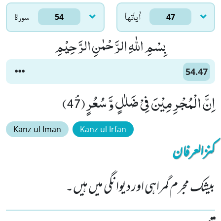
اٰياتها
سورۃ
54
47
بِسْمِ اللّٰهِ الرَّحْمٰنِ الرَّحِیْمِ
54.47
اِنَّ الْمُجْرِمِیْنَ فِیْ ضَلٰلٍ وَّ سُعُرٍﭥ(47)
Kanz ul Iman
Kanz ul Irfan
کنزالعرفان
بیشک مجرم گمراہی اور دیوانگی میں ہیں۔