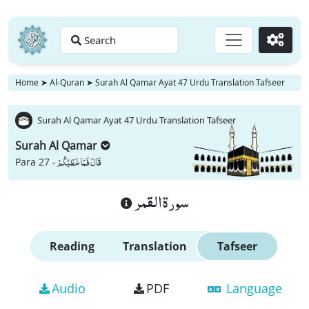
Search
Go
Home
➤
Al-Quran
➤
Surah Al Qamar Ayat 47 Urdu Translation Tafseer
Surah Al Qamar Ayat 47 Urdu Translation Tafseer
Surah Al Qamar
قَالَ فَمَا خَطْبُكُمْ
Para 27 -
سورة القمر
Reading
Translation
Tafseer
Audio
PDF
Language