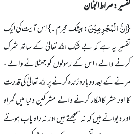
تفسیر : ‎صراط الجنان
اِنَّ الْمُجْرِمِیْنَ
{
: بیشک مجرم ۔}
اس آیت کی ایک
اللہ
تفسیر یہ ہے کہ بے شک
تعالیٰ کے ساتھ شرک
کرنے والے، اس کے رسولوں کو جھٹلانے والے ،
اللہ
مرنے کے بعد دوبارہ زندہ کرنے پر
تعالیٰ کی قدرت
کا اور حشر کاانکار کرنے والے مشرکین دنیا میں گمراہ
اور دیوانے ہیں کہ نہ سمجھتے ہیں اور نہ راہ یاب ہوتے